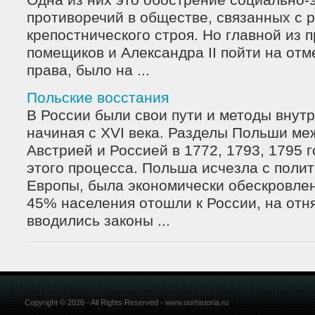
Одна из них это обострение социально-
противоречий в обществе, связанных с
крепостнического строя. Но главной из 
помещиков и Александра II пойти на отм
права, было на ...
Польские восстания
В России были свои пути и методы внут
начиная с XVI века. Разделы Польши ме
Австрией и Россией в 1772, 1793, 1795 
этого процесса. Польша исчезла с поли
Европы, была экономически обескровлен
45% населения отошли к России, на отн
вводились законы ...
Copyright © 2026 - All Rights Reserved - www.ourhistoria.ru