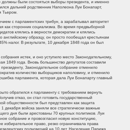
е должны были состояться выборы президента, и именно
вился дальний родственник Наполеона Луи Бонапарт,
 Тьером.
ечием с парламентских трибун, а зарабатывал авторитет
пая как сторонник социализма. Во время предвыборной
дидатов клялись в верности демократии и клялись
о английскому образцу, он просто пообещал крестьянам
5% налог. В результате, 10 декабря 1848 года он был
собрания истек, и оно уступило место Законодательному,
мая 1849 года. Вновь большинство депутатов составили
 президенту, Законодательное собрание отменило
ократив количество выборщиков наполовину, и отменило
 ошибка парламента, которая дала Луи Бонапарту главный
крыто обратился к парламенту с требованием вернуть
лучив отказ, он стал готовить государственный
окой общественности был представлен как защита
 1 декабря войска заняли все стратегически важные
щего дня были арестованы 70 крупных политиков. Луи
ное собрание и провозгласил новую конституцию,
е избирательное право, резко ограничивала права
езидентских полномочий на 10 лет. Население Парижа