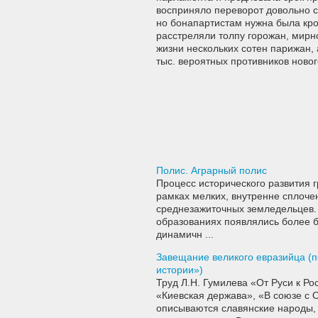
восприняло переворот довольно с
но бонапартистам нужна была кров
расстреляли толпу горожан, мирн
жизни нескольких сотен парижан,
тыс. вероятных противников ново
Полис. Аграрный полис
Процесс исторического развития гр
рамках мелких, внутренне сплоче
среднезажиточных земледельцев. 
образованиях появлялись более 
динамичн ...
Завещание великого евразийца (по
истории»)
Труд Л.Н. Гумилева «От Руси к Рос
«Киевская держава», «В союзе с 
описываются славянские народы, их