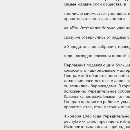
самые низшие слои общества, в
том числе множество тунеядцев, 
правительство повысить налоги
на 45%. Этот налог больно ударил
сразу же отвернулись от радикало
в Учредительное собрание, пров
года, наглядно показали полный 
Парламент подавляющим большин
комиссию и национальные мастерс
Программой общественных работ.
желавшие расставаться с даровым
ощетинились баррикадами. В горо
положение, Учредительное собра
Кавеньяка чрезвычайными полном
Генерал предъявил рабочим ульти
правительства, стал методично р
4 ноября 1848 года Учредительно
республики стоял президент, изб
Исполнительная власть принадле