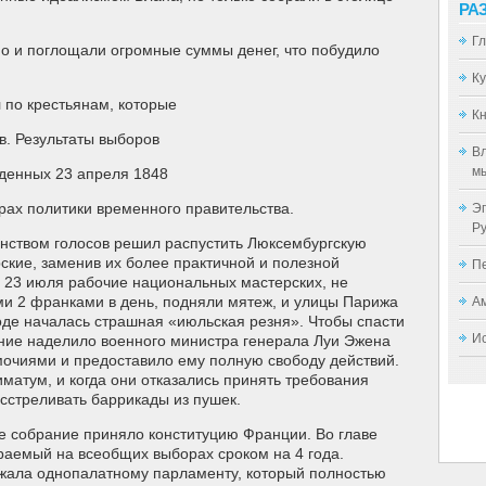
РА
Г
но и поглощали огромные суммы денег, что побудило
К
 по крестьянам, которые
Кн
в. Результаты выборов
Вл
мы
еденных 23 апреля 1848
крах политики временного правительства.
Эп
Р
ством голосов решил распустить Люксембургскую
кие, заменив их более практичной и полезной
П
 23 июля рабочие национальных мастерских, не
и 2 франками в день, подняли мятеж, и улицы Парижа
А
де началась страшная «июльская резня». Чтобы спасти
И
ние наделило военного министра генерала Луи Эжена
очиями и предоставило ему полную свободу действий.
матум, и когда они отказались принять требования
асстреливать баррикады из пушек.
е собрание приняло конституцию Франции. Во главе
ираемый на всеобщих выборах сроком на 4 года.
жала однопалатному парламенту, который полностью