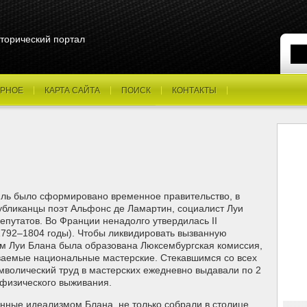
торический портал
РНОЕ
КАРТА САЙТА
ПОИСК
КОНТАКТЫ
иль было сформировано временное правительство, в
убликанцы поэт Альфонс де Ламартин, социалист Луи
епутатов. Во Франции ненадолго утвердилась II
 1792–1804 годы). Чтобы ликвидировать вызванную
ом Луи Блана была образована Люксембургская комиссия,
ываемые национальные мастерские. Стекавшимся со всех
мволический труд в мастерских ежедневно выдавали по 2
 физического выживания.
нные идеализмом Блана, не только собрали в столице