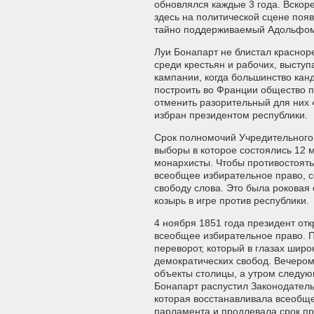
обновлялся каждые 3 года. Вскор
здесь на политической сцене поя
тайно поддерживаемый Адольфом
Луи Бонапарт не блистал краснор
среди крестьян и рабочих, высту
кампании, когда большинство кан
построить во Франции общество п
отменить разорительный для них 4
избран президентом республики.
Срок полномочий Учредительного 
выборы в которое состоялись 12 
монархисты. Чтобы противостоять
всеобщее избирательное право, с
свободу слова. Это была роковая
козырь в игре против республики.
4 ноября 1851 года президент от
всеобщее избирательное право. По
переворот, который в глазах шир
демократических свобод. Вечером
объекты столицы, а утром следую
Бонапарт распустил Законодатель
которая восстанавливала всеобще
парламента и продлевала срок пр