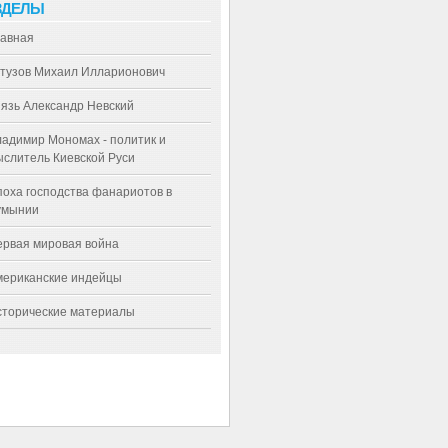
ЗДЕЛЫ
лавная
утузов Михаил Илларионович
язь Александр Невский
адимир Мономах - политик и
слитель Киевской Руси
оха господства фанариотов в
умынии
ервая мировая война
мериканские индейцы
сторические материалы