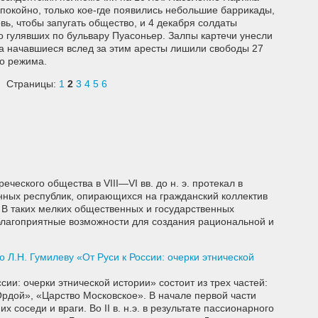
покойно, только кое-где появились небольшие баррикады,
ь, чтобы запугать общество, и 4 декабря солдаты
о гулявших по бульвару Пуасоньер. Залпы картечи унесли
 а начавшиеся вслед за этим аресты лишили свободы 27
го режима.
Страницы:
1
2
3
4
5
6
еческого общества в VIII—VI вв. до н. э. протекал в
нных республик, опирающихся на гражданский коллектив
В таких мелких общественных и государственных
благоприятные возможности для создания рациональной и
 Л.Н. Гумилеву «От Руси к России: очерки этнической
сии: очерки этнической истории» состоит из трех частей:
Ордой», «Царство Московское». В начале первой части
 соседи и враги. Во II в. н.э. в результате пассионарного