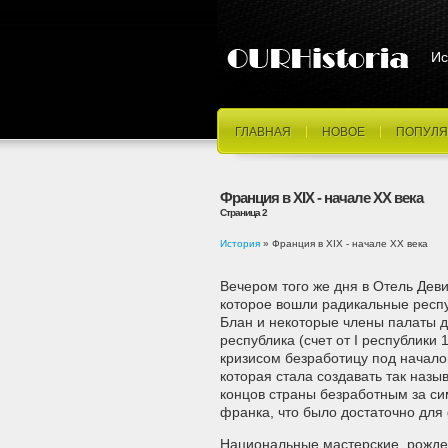
Ис
ГЛАВНАЯ
НОВОЕ
ПОПУЛЯ
Франция в XIX - начале XX века
Страница 2
История
» Франция в XIX - начале XX века
Вечером того же дня в Отель Дев
которое вошли радикальные респ
Блан и некоторые члены палаты д
республика (счет от I республики
кризисом безработицу под начал
которая стала создавать так наз
концов страны безработным за си
франка, что было достаточно для
Национальные мастерские, рожде