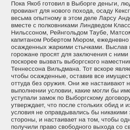
Пока Якоб готовил в Выборге деньги, лю
провиант для нового похода, осаду Кекс
весьма опытному в этом деле Ларсу Анде
вместе с полковниками Линдведом Клас
Нильссоном, Рейнгольдом Таубе, Матсо
капитаном Робертом Мюром, ежедневно
осажденных жаркими стычками. Выслав к
горожане просят для заключения с ними
поскорее вызвать выборгского наместни
Теннессона Вильдмана. Тот вскоре являе
чтобы осажденные, оставив все имущест
оттуда без оружия. Они же настаивают 
выполнении условии, какие могли бы име
уступали замок по Выборгскому договор
утверждает, что после стольких обид и 
условия не оправдывались бы никакими 
стороны, и настаивает на том, чтобы од
получили право свободного выхода со с