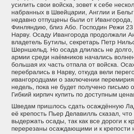
усилить свои войска, зовет к себе неско
набранных в Швейцарии, Англии и Бельг
недавно отпущены были от Ивангорода, 
Финляндию, близ Або. Господин Режи 23 
Нарву. Осаду Ивангорода продолжали А
владетель Бутилы, секретарь Петр Ниль
Шерншельд. Но осада длилась не долго, 
армии среди наёмников начались волнени
большая их часть отпала от войска. Ос
перебрались в Нарву, откуда вели перег
ивангородцами о заключении перемирия
недель, пока не будет получено письмо 
Гибкий кирпич купить по доступным цен
Шведам пришлось сдать осаждённую Ла
её крепость Пьер Делавилль сказал, что
выдержать осады, так как все дороги к 
перерезаны осаждающими и к крепости 