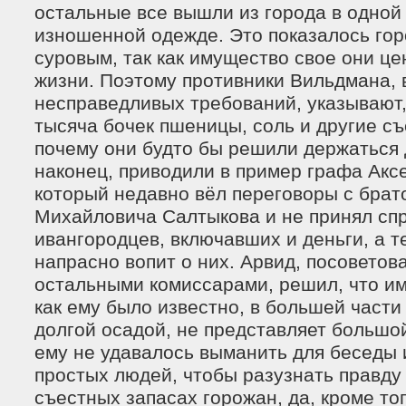
остальные все вышли из города в одной
изношенной одежде. Это показалось го
суровым, так как имущество свое они ц
жизни. Поэтому противники Вильдмана, 
несправедливых требований, указывают,
тысяча бочек пшеницы, соль и другие с
почему они будто бы решили держаться 
наконец, приводили в пример графа Акс
который недавно вёл переговоры с брат
Михайловича Салтыкова и не принял сп
ивангородцев, включавших и деньги, а т
напрасно вопит о них. Арвид, посоветов
остальными комиссарами, решил, что и
как ему было известно, в большей част
долгой осадой, не представляет большой
ему не удавалось выманить для беседы и
простых людей, чтобы разузнать правду
съестных запасах горожан, да, кроме тог