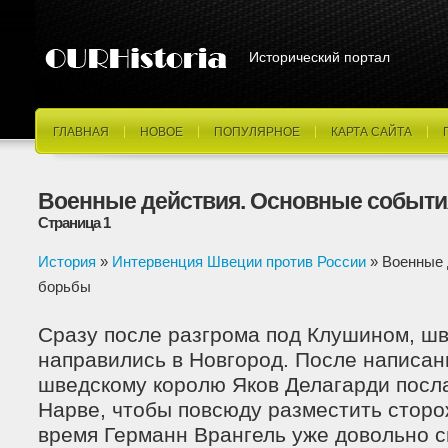
Исторический портал
ГЛАВНАЯ
НОВОЕ
ПОПУЛЯРНОЕ
КАРТА САЙТА
Военные действия. Основные событ
Страница 1
История
»
Интервенция Швеции против России
» Военные 
борьбы
Сразу после разгрома под Клушином, шв
направились в Новгород. После написан
шведскому королю Яков Делагарди посла
Нарве, чтобы повсюду разместить сторо
время Германн Врангель уже довольно с