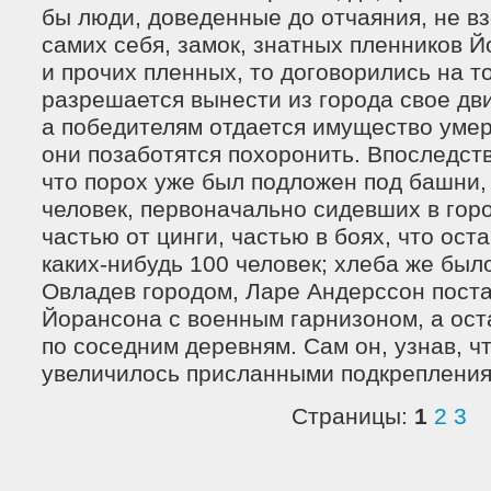
бы люди, доведенные до отчаяния, не в
самих себя, замок, знатных пленников Й
и прочих пленных, то договорились на т
разрешается вынести из города свое д
а победителям отдается имущество умер
они позаботятся похоронить. Впоследст
что порох уже был подложен под башни, 
человек, первоначально сидевших в гор
частью от цинги, частью в боях, что ост
каких-нибудь 100 человек; хлеба же был
Овладев городом, Ларе Андерссон пост
Йорансона с военным гарнизоном, а ос
по соседним деревням. Сам он, узнав, ч
увеличилось присланными подкрепления
Страницы:
1
2
3