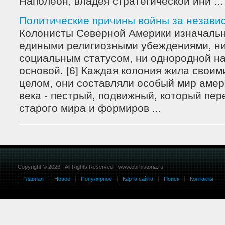
Наполеон, владея стратегической ини ...
Политические причины войны за незави
Колонисты Северной Америки изначальн
едиными религиозными убеждениями, н
социальным статусом, ни однородной н
основой. [6] Каждая колония жила своим
целом, они составляли особый мир амер
века - пестрый, подвижный, который пе
старого мира и формиров ...
Copyright © 2026 - All Rights Reserved - www.ourhistoria.ru
Главная
Новое
Популярное
Карта сайта
Поиск
Контакты