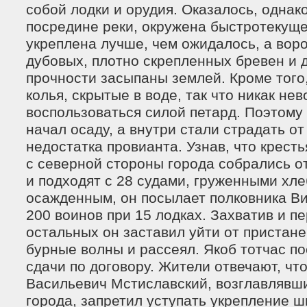
собой лодки и орудия. Оказалось, однако
посредине реки, окружена быстротекуще
укреплена лучше, чем ожидалось, а воро
дубовых, плотно скрепленных бревен и 
прочности засыпаны землей. Кроме того
колья, скрытые в воде, так что никак н
воспользоваться силой петард. Поэтому
начал осаду, а внутри стали страдать от
недостатка провианта. Узнав, что крест
с северной стороны города собрались о
и подходят с 28 судами, груженными хл
осажденным, он посылает полковника Ви
200 воинов при 15 лодках. Захватив и п
остальных он заставил уйти от пристане
бурные волны и рассеял. Якоб тотчас п
сдачи по договору. Жители отвечают, чт
Васильевич Мстиславский, возглавлявш
города, запретил уступать укрепление ш