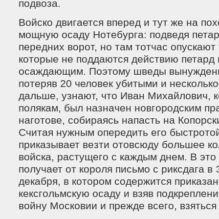
подвоза.
Войско двигается вперед и тут же на по
мощную осаду Нотебурга: подведя пета
передних ворот, но там тотчас опускают
которые не поддаются действию петард 
осаждающим. Поэтому шведы вынуждены
потеряв 20 человек убитыми и нескольк
дальше, узнают, что Иван Михайлович, 
полякам, был назначен новгородским пр
наготове, собираясь напасть на Копорск
Считая нужным опередить его быстротой
приказывает везти отовсюду большее ко
войска, растущего с каждым днем. В это
получает от короля письмо с риксдага в 
декабря, в котором содержится приказан
кексгольмскую осаду и взяв подкреплени
войну Московии и прежде всего, взяться