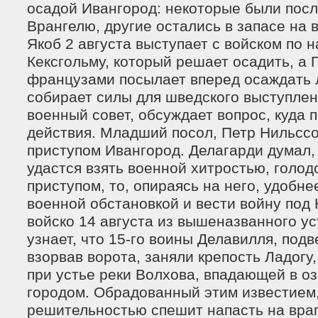
осадой Ивангород: некоторые были пос
Врангелю, другие остались в запасе на 
Якоб 2 августа выступает с войском по 
Кексгольму, который решает осадить, а 
французами посылает вперед осаждать 
собирает силы для шведского выступлен
военный совет, обсуждает вопрос, куда
действия. Младший посол, Петр Нильссо
приступом Ивангород. Делагарди думал, 
удастся взять военной хитростью, голо
приступом, то, опираясь на него, удобне
военной обстановкой и вести войну под
войско 14 августа из вышеназванного ус
узнает, что 15-го воины Делавилля, под
взорвав ворота, заняли крепость Ладогу
при устье реки Волхова, впадающей в о
городом. Обрадованный этим известием,
решительностью спешит напасть на враг