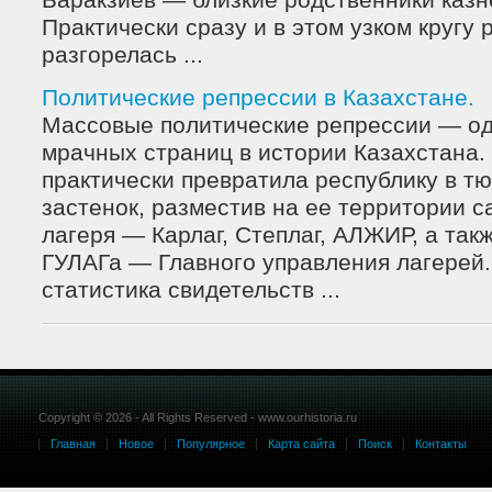
Баракзиев — близкие родственники казн
Практически сразу и в этом узком кругу
разгорелась ...
Политические репрессии в Казахстане.
Массовые политические репрессии — од
мрачных страниц в истории Казахстана.
практически превратила республику в т
застенок, разместив на ее территории 
лагеря — Карлаг, Степлаг, АЛЖИР, а так
ГУЛАГа — Главного управления лагерей
статистика свидетельств ...
Copyright © 2026 - All Rights Reserved - www.ourhistoria.ru
Главная
Новое
Популярное
Карта сайта
Поиск
Контакты