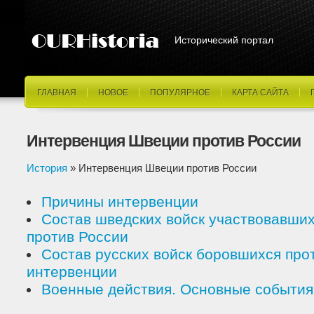
Исторический портал
ГЛАВНАЯ
НОВОЕ
ПОПУЛЯРНОЕ
КАРТА САЙТА
Интервенция Швеции против России
История
» Интервенция Швеции против России
Причины интервенции
Состав шведских войск участвовавших
против России
Состав русских войск боровшихся про
интервенции
Военные действия. Основные события