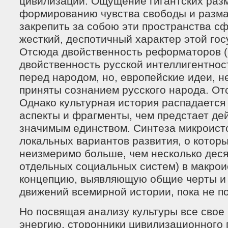
цивилизации. Ощущение гигантских разм
формированию чувства свободы и разма
закрепить за собою эти пространства 
жесткий, деспотичный характер этой гос
Отсюда двойственность реформаторов (П
двойственность русской интеллигентно
перед народом, но, европейские идеи, н
приняты сознанием русского народа. От
Однако культурная история распадается
аспекты и фрагменты, чем предстает де
значимым единством. Синтеза микроист
локальных вариантов развития, о которы
неизмеримо больше, чем несколько деся
отдельных социальных систем) в макро
концепцию, выявляющую общие черты и
движений всемирной истории, пока не п
Но посвящая анализу культуры все свое
энергию, сторонники цивилизационного 