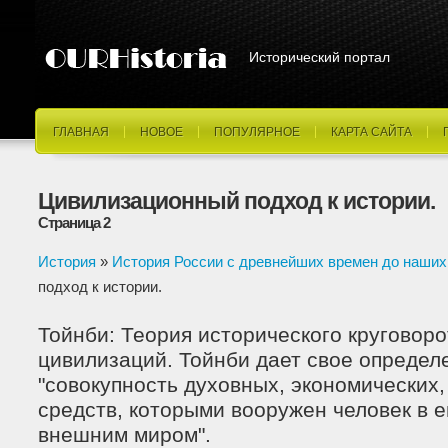
Исторический портал
ГЛАВНАЯ
НОВОЕ
ПОПУЛЯРНОЕ
КАРТА САЙТА
Цивилизационный подход к истории.
Страница 2
История
»
История России с древнейших времен до наших
подход к истории.
Тойнби: Теория исторического круговор
цивилизаций. Тойнби дает свое определ
"совокупность духовных, экономических,
средств, которыми вооружен человек в е
внешним миром".