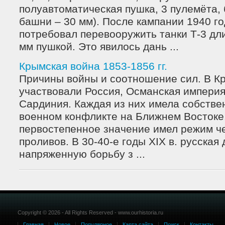
полуавтоматическая пушка, 3 пулемёта, 
башни – 30 мм). После кампании 1940 го
потребовал перевооружить танки Т-3 дл
мм пушкой. Это явилось дань ...
Крымская война 1853-1856 гг.
Причины войны и соотношение сил. В К
участвовали Россия, Османская империя
Сардиния. Каждая из них имела собстве
военном конфликте на Ближнем Востоке
первостепенное значение имел режим ч
проливов. В 30-40-е годы XIX в. русская
напряженную борьбу з ...
Copyright © 2026 - All Rights Reserved - www.ourhistoria.ru
Главная
Новое
Популярное
Карта сайта
Поиск
Контакты