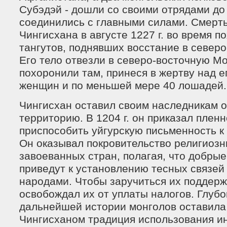
Субэдэй - дошли со своими отрядами до
соединились с главными силами. Смерть
Чингисхана в августе 1227 г. во время п
тангутов, поднявших восстание в северо
Его тело отвезли в северо-восточную М
похоронили там, принеся в жертву над е
женщин и по меньшей мере 40 лошадей.
Чингисхан оставил своим наследникам 
территорию. В 1204 г. он приказал плен
приспособить уйгурскую письменность к 
Он оказывал покровительство религиоз
завоеванных стран, полагая, что добры
приведут к установлению тесных связей
народами. Чтобы заручиться их поддерж
освобождал их от уплаты налогов. Глубо
дальнейшей истории монголов оставила
Чингисханом традиция использования и