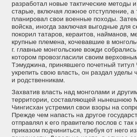
разработал новые тактические методы и
старые, включая ложное отступление, а
планировал свои военные походы. Затем
войска, иногда заключая выгодные для с
покорил татаров, кераитов, найманов, м
крупные племена, кочевавшие в монгольс
г. главные монгольские вожди собрались 
котором провозгласили своим верховны
Тэмуджина, принявшего почетный титул 
укрепить свою власть, он раздал уделы 
и родственникам.
Захватив власть над монголами и други
территории, составляющей нынешнюю 
Чингисхан устремил свои взоры на сопр
Прежде чем напасть на другое государст
отправлял к его правителю послов с та
приказом подчиниться, требуя от него и