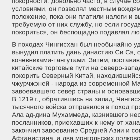
покорности. Довольно часто, в случае с
условиями, он позволял местным вождям
положение, пока они платили налоги и 
требуемую от них службу, но если госуд
покориться, он беспощадно подавлял лю
В походах Чингисхан был необычайно уд
вынудил платить дань династию Си Ся,
кочевниками-тангутами. Затем, поставив
китайские торговые пути на северо-запа
покорить Северный Китай, находившийс
чжурчжэней - народа из современной М
завоевавшего север страны и основавш
В 1219 г., обратившись на запад, Чингис
тысячного войска отправился в поход п
Ала ад-дина Мухаммеда, казнившего нес
посланников, приехавших к нему от хана.
закончил завоевание Средней Азии и с
Афганистана, а два монгольских полково