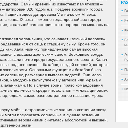
РА
сударства. Самый древний из известных памятников –
 – датирован 328 годом н.э. Позднее возникли города
Г
уа Надписи здесь датированы V и началом VI века.
 с конца IX века – именно тогда древнейшие города
К
ние, и дальнейшая история этого народа развивалась на
Кн
зглавлял халач-виник, что означает «великий человек».
Вл
редававшийся от отца к старшему сыну. Кроме того, он
мы
адыка». Халач-винику принадлежала самая высокая
авшаяся с высшим жреческим саном. Верховные вожди,
Эп
бразовывали нечто вроде государственного совета. Халач-
Р
овных родственников – батабов, вождей селений, которые
 в зависимости. Основными функциями батабов было
П
х селениях, регулярная выплата податей. Они могли
А
нов, наподобие кальпуллеков у ацтеков или курака у
еначальниками. Но в случае войны право командования
И
важные должности, среди них хольпоп – «глава циновки».
клир, однако самое распространенное название жреца
науку майя – астрономические знания о движении звезд,
и могли предсказать солнечные и лунные затмения.
ективными верованиями считалась абсолютной и высшей,
дственной знати.