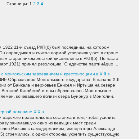
Страницы:
1
2
3
4
я 1922 11-й съезд РКП(б) был последним, на котором
. Он оправдывал и считал нормой утвердившуюся в стране
ым сторонником жёсткой дисциплины в РКП(б). По насто­
март 1921) принял резолюцию "О единстве партии&quo ...
 с монгольским завоеванием и крестоносцами в ХIII в
Образование Монгольского государства. В начале ХШ
ории от Байкала и верховьев Енисея и Иртыша на севере
 Великой Китайской стены образовалось Монгольское
племен, кочевавшего вблизи озера Буирнур в Монголии,
ервой половине XIX в
 царского правительства состояла в том, чтобы усилить
праву занимавшую одно из ведущих мест среди
твляя Россию с самодержавием, императоры Александр I
855) стремились, с одной стороны, укрепить существующую