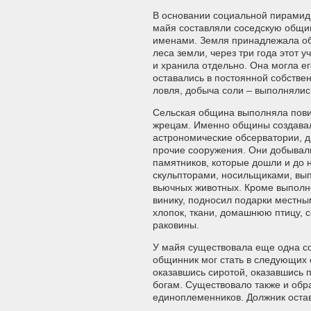
В основании социальной пирамид
майя составляли соседскую общи
именами. Земля принадлежала об
леса земли, через три года этот 
и хранила отдельно. Она могла ег
оставались в постоянной собстве
ловля, добыча соли – выполнялис
Сельская община выполняла пови
жрецам. Именно общины создава
астрономические обсерватории, д
прочие сооружения. Они добывал
памятников, которые дошли и до 
скульпторами, носильщиками, вы
вьючных животных. Кроме выполне
винику, подносил подарки местным
хлопок, ткани, домашнюю птицу, с
раковины.
У майя существовала еще одна со
общинник мог стать в следующих с
оказавшись сиротой, оказавшись 
богам. Существовало также и обр
единоплеменников. Должник остав