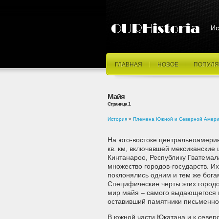
Ис
ГЛАВНАЯ
НОВОЕ
ПОПУЛЯ
Майя
Страница 1
История
»
Племена Южной и Северной Амери
На юго-востоке центральноамерик
кв. км, включавшей мексиканские 
Кинтанароо, Республику Гватемала
множество городов-государств. Их
поклонялись одним и тем же бога
Специфические черты этих городо
мир майя – самого выдающегося 
оставивший памятники письменно
В южной части Юкатана и к север