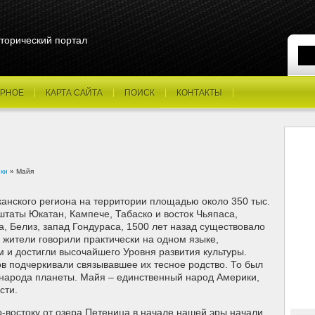
торический портал
РНОЕ
КАРТА САЙТА
ПОИСК
КОНТАКТЫ
ки
» Майя
анского региона на территории площадью около 350 тыс.
штаты Юкатан, Кампече, Табаско и восток Чьяпаса,
, Белиз, запад Гондураса, 1500 лет назад существовало
 жители говорили практически на одном языке,
м и достигли высочайшего Уровня развития культуры.
в подчеркивали связывавшее их тесное родство. То был
народа планеты. Майя – единственный народ Америки,
сти.
о-востоку от озера Петеница в начале нашей эры начали