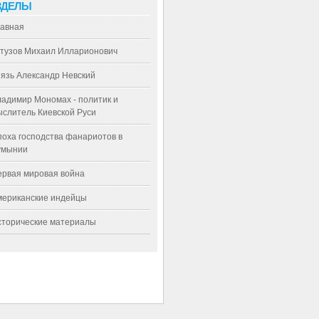
ЗДЕЛЫ
лавная
утузов Михаил Илларионович
язь Александр Невский
адимир Мономах - политик и
слитель Киевской Руси
оха господства фанариотов в
умынии
ервая мировая война
мериканские индейцы
сторические материалы