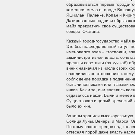
образовываться первые города-го
каменная стела в городе Вашактун
Яшчилан, Паленке, Копан и Кириг
Датированные надписи обрываются
майя прекратили свое существова
севере Юкатана.
Каждый город-государство майя во
Это был наследственный титул, пе
именовался ахав – «господин, вл
административная власть, сочет
жрецы и советники (ах куч каб) о
виник назначал из числа своих кр
находились по отношению к нему
соблюдение порядка в подчиненны
быть чиновниками или главами кла
инков. Как и те, они являлись во
отдавалось након. Были и менее 
Существовал и целый жреческий 
было ах кин.
Ах кины хранили высокоразвитую 
Солнца Луны, Венеры и Марса. Он
Поэтому власть жрецов над колл
оттесняя порой даже власть насле