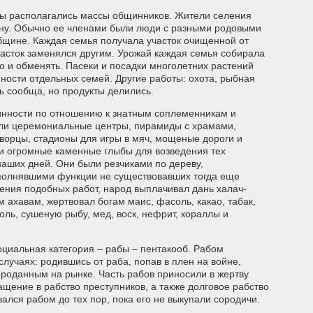
ы располагались массы общинников. Жители селения
ну. Обычно ее членами были люди с разными родовыми
щине. Каждая семья получала участок очищенной от
участок заменялся другим. Урожай каждая семья собирала
о и обменять. Пасеки и посадки многолетних растений
нности отдельных семей. Другие работы: охота, рыбная
ь сообща, но продукты делились.
нности по отношению к знатным соплеменникам и
ли церемониальные центры, пирамиды с храмами,
ворцы, стадионы для игры в мяч, мощеные дороги и
и огромные каменные глыбы для возведения тех
наших дней. Они были резчиками по дереву,
полнявшими функции не существовавших тогда еще
ния подобных работ, народ выплачивал дань халач-
 ахавам, жертвовал богам маис, фасоль, какао, табак,
оль, сушеную рыбу, мед, воск, нефрит, кораллы и
циальная категория – рабы – пентакооб. Рабом
лучаях: родившись от раба, попав в плен на войне,
проданным на рынке. Часть рабов приносили в жертву
ащение в рабство преступников, а также долговое рабство
ался рабом до тех пор, пока его не выкупали сородичи.