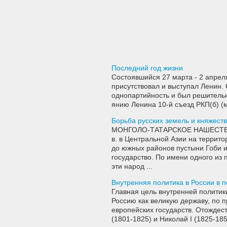
Последний год жизни
Состоявшийся 27 марта - 2 апрел
присутство­вал и выступал Ленин
однопартийность и был решительн
янию Ленина 10-й съезд РКП(б) (
Борьба русских земель и княжеств
МОНГОЛО-ТАТАРСКОЕ НАШЕСТВИЕ 
в. в Центральной Азии на террит
до южных районов пустыни Гоби и
государство. По имени одного из 
эти народ ...
Внутренняя политика в России в п
Главная цель внутренней политики
Россию как великую державу, по 
европейских государств. Отождес
(1801-1825) и Николай I (1825-1