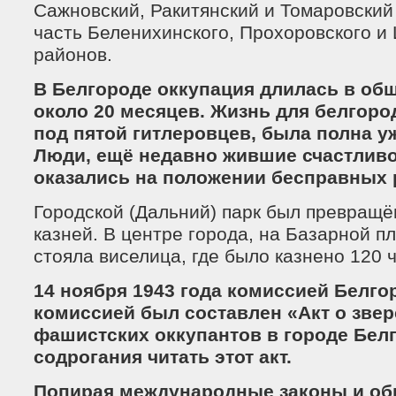
Сажновский, Ракитянский и Томаровский
часть Беленихинского, Прохоровского и
районов.
В Белгороде оккупация длилась в об
около 20 месяцев. Жизнь для белгоро
под пятой гитлеровцев, была полна у
Люди, ещё недавно жившие счастливо
оказались на положении бесправных 
Городской (Дальний) парк был превращё
казней. В центре города, на Базарной п
стояла виселица, где было казнено 120 
14 ноября 1943 года комиссией Белго
комиссией был составлен «Акт о звер
фашистских оккупантов в городе Белг
содрогания читать этот акт.
Попирая международные законы и об