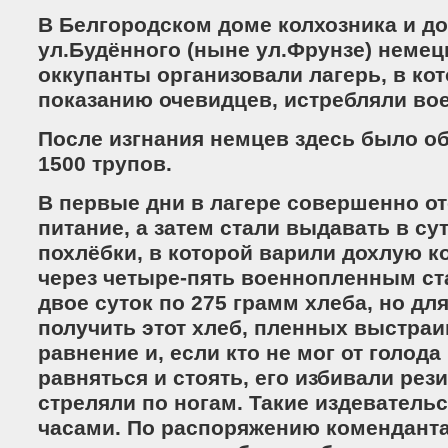
В Белгородском доме колхозника и д
ул.Будённого (ныне ул.Фрунзе) неме
оккупанты организовали лагерь, в кот
показанию очевидцев, истребляли во
После изгнания немцев здесь было о
1500 трупов.
В первые дни в лагере совершенно о
питание, а затем стали выдавать в су
похлёбки, в которой варили дохлую к
через четыре-пять военнопленным ст
двое суток по 275 грамм хлеба, но для
получить этот хлеб, пленных выстра
равнение и, если кто не мог от голода
равняться и стоять, его избивали ре
стреляли по ногам. Такие издеватель
часами. По распоряжению коменданта