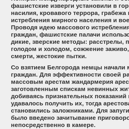
фашистские изверги установили в го
насилия, кровавого террора, грабежа
истребления мирного населения и во
Проводя идею массового истребления
граждан, фашистские палачи использ
дикие, зверские методы: расстрелы, 
голодом и холодом, сожжение заживо,
смерти, жестокие пытки.
Со взятием Белгорода немцы начали
граждан. Для эффективности своей р
массовым арестам жандармерия арес
заготовленным спискам невинных жит
добиваясь признательных показаний и
удавалось получить их, тогда аресто
становились заложниками. Для запуг
было введено зачитывание приговор
непосредственно в камере.