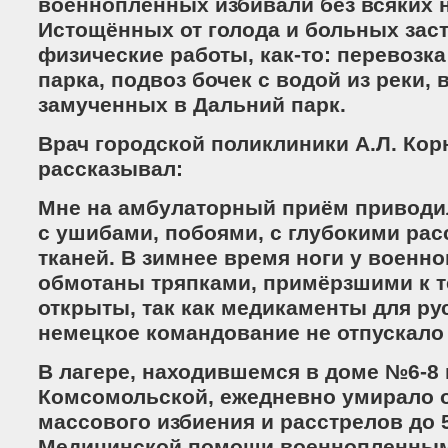
военнопленных избивали без всяких н
Истощённых от голода и больных зас
физические работы, как-то: перевозка
парка, подвоз бочек с водой из реки,
замученных в Дальний парк.
Врач городской поликлиники А.Л. Кор
рассказывал:
Мне на амбулаторный приём привод
с ушибами, побоями, с глубокими ра
тканей. В зимнее время ноги у воен
обмотаны тряпками, примёрзшими к т
открыты, так как медикаменты для р
немецкое командование не отпускало
В лагере, находившемся в доме №6-8 
Комсомольской, ежедневно умирало о
массового избиения и расстрелов до 
Медицинской помощи военнопленным 