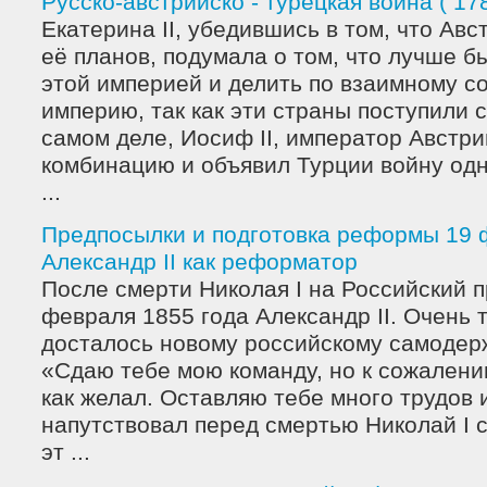
Русско-австрийско - турецкая война ( 178
Екатерина II, убедившись в том, что Авс
её планов, подумала о том, что лучше б
этой империей и делить по взаимному с
империю, так как эти страны поступили 
самом деле, Иосиф II, император Австри
комбинацию и объявил Турции войну од
...
Предпосылки и подготовка реформы 19 
Александр II как реформатор
После смерти Николая I на Российский п
февраля 1855 года Александр II. Очень
досталось новому российскому самодерж
«Сдаю тебе мою команду, но к сожалению
как желал. Оставляю тебе много трудов и
напутствовал перед смертью Николай I с
эт ...