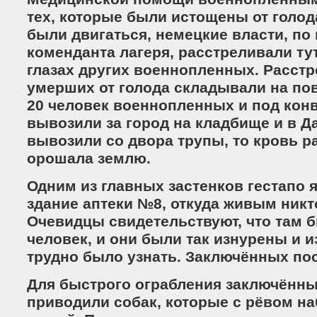
тех, которые были истощены от голод
были двигаться, немецкие власти, по
коменданта лагеря, расстреливали тут
глазах других военнопленных. Расст
умерших от голода складывали на пов
20 человек военнопленных и под кон
вывозили за город на кладбище и в Д
вывозили со двора трупы, то кровь 
орошала землю.
Одним из главных застенков гестапо 
здание аптеки №8, откуда живым никт
Очевидцы свидетельствуют, что там б
человек, и они были так изнурены и и
трудно было узнать. Заключённых по
Для быстрого ограбления заключённы
приводили собак, которые с рёвом н