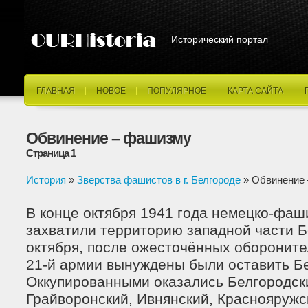
Исторический портал
ГЛАВНАЯ
НОВОЕ
ПОПУЛЯРНОЕ
КАРТА САЙТА
Обвинение – фашизму
Страница 1
История
»
Зверства фашистов в г. Белгороде
» Обвинение
В конце октября 1941 года немецко-фаш
захватили территорию западной части Б
октября, после ожесточённых обороните
21-й армии вынуждены были оставить Б
Оккупированными оказались Белгородски
Грайворонский, Ивнянский, Краснояружс