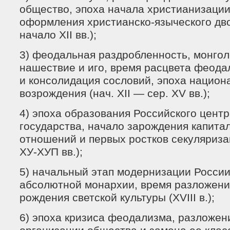
общество, эпоха начала христианизации
оформления христианско-языческого дв
начало XII вв.);
3) феодальная раздробленность, монгол
нашествие и иго, время расцвета феод
и консолидация сословий, эпоха национ
возрождения (нач. XII — сер. XV вв.);
4) эпоха образования Российского цент
государства, начало зарождения капита
отношений и первых ростков секуляризац
ХУ-ХУП вв.);
5) начальный этап модернизации Росси
абсолютной монархии, время разложен
рождения светской культуры (XVIII в.);
6) эпоха кризиса феодализма, разложен