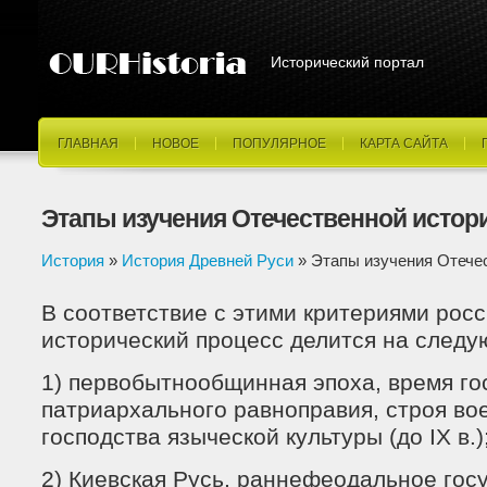
Исторический портал
ГЛАВНАЯ
НОВОЕ
ПОПУЛЯРНОЕ
КАРТА САЙТА
Этапы изучения Отечественной истор
История
»
История Древней Руси
» Этапы изучения Отече
В соответствие с этими критериями рос
исторический процесс делится на след
1) первобытнообщинная эпоха, время го
патриархального равноправия, строя во
господства языческой культуры (до IX в.)
2) Киевская Русь, раннефеодальное гос