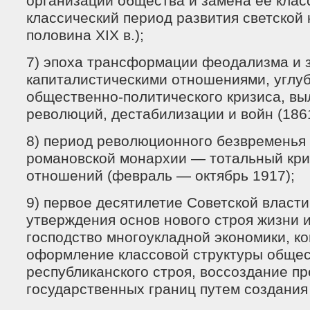
организации общества и замена ее клас
классический период развития светской 
половина XIX в.);
7) эпоха трансформации феодализма и 
капиталистическими отношениями, углу
общественно-политического кризиса, вы
революций, дестабилизации и войн (186
8) период революционного безвременья
романовской монархии — тотальный кри
отношений (февраль — октябрь 1917);
9) первое десятилетие Советской власт
утверждения основ нового строя жизни и
господство многоукладной экономики, к
оформление классовой структуры общес
республиканского строя, воссоздание п
государственных границ путем создания