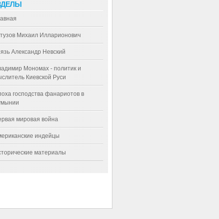
ЗДЕЛЫ
лавная
утузов Михаил Илларионович
язь Александр Невский
адимир Мономах - политик и
слитель Киевской Руси
оха господства фанариотов в
умынии
ервая мировая война
мериканские индейцы
сторические материалы