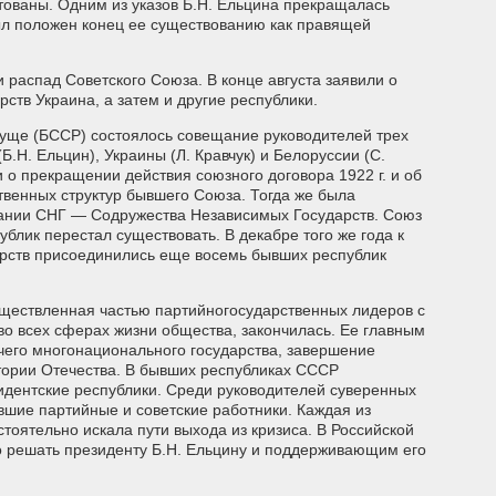
тованы. Одним из указов Б.Н. Ельцина прекращалась
ыл положен конец ее существованию как правящей
 распад Советского Союза. В конце августа заявили о
ств Украина, а затем и другие республики.
 пуще (БССР) состоялось совещание руководителей трех
Б.Н. Ельцин), Украины (Л. Кравчук) и Белоруссии (С.
 о прекращении действия союзного договора 1922 г. и об
твенных структур бывшего Союза. Тогда же была
дании СНГ — Содружества Независимых Государств. Союз
блик перестал существовать. В декабре того же года к
рств присоединились еще восемь бывших республик
уществленная частью партийногосударственных лидеров с
о всех сферах жизни общества, закончилась. Ее главным
учего многонационального государства, завершение
стории Отечества. В бывших республиках СССР
идентские республики. Среди руководителей суверенных
вшие партийные и советские работники. Каждая из
тоятельно искала пути выхода из кризиса. В Российской
о решать президенту Б.Н. Ельцину и поддерживающим его