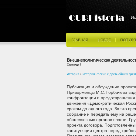
Ис
ГЛАВНАЯ
НОВОЕ
ПОПУЛЯ
Внешнеполитическая деятельност
Страница 4
История
»
История России с древнейших врем
Публикация и обсуждение проекта
Приверженцы М.С. Горбачева виде
конфронтации и предотвращения о
движения «Демократическая Росс
сроком до одного года. За это в
собрание и передать ему на реш
общесоюзных органов власти. Гру
проекта договора. Подготовленны
капитуляции центра перед требов