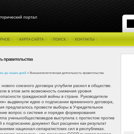
торический портал
РНОЕ
КАРТА САЙТА
ПОИСК
КОНТАКТЫ
ь правительства
ен до наших дней
» Внешнеполитическая деятельность правительства
 нового союзного договора углубили раскол в обществе.
ли в этом акте возможность снижения уровня
пасности гражданской войны в стране. Руководители
ия» выдвинули идею о подписании временного договора,
ремя предлагалось провести выборы в Учредительное
ение вопрос о системе и порядке формирования
ппа ученыхобществоведов выступила с протестом против
й к подписанию документ был расценен как результат
аниями национал-сепаратистских сил в республиках.