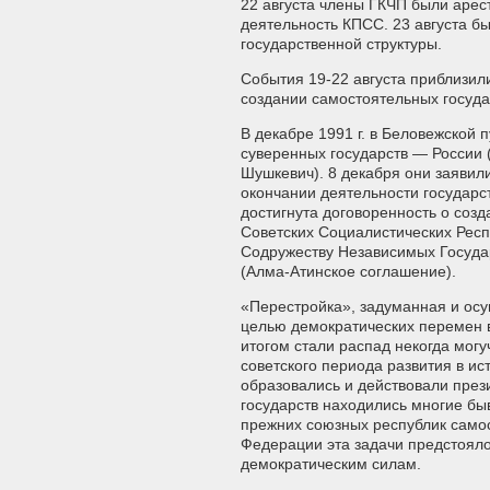
22 августа члены ГКЧП были арес
деятельность КПСС. 23 августа б
государственной структуры.
События 19-22 августа приблизили
создании самостоятельных государ
В декабре 1991 г. в Беловежской
суверенных государств — России (
Шушкевич). 8 декабря они заявили
окончании деятельности государс
достигнута договоренность о соз
Советских Социалистических Респу
Содружеству Независимых Госуда
(Алма-Атинское соглашение).
«Перестройка», задуманная и ос
целью демократических перемен в
итогом стали распад некогда мог
советского периода развития в и
образовались и действовали през
государств находились многие бы
прежних союзных республик самос
Федерации эта задачи предстоял
демократическим силам.