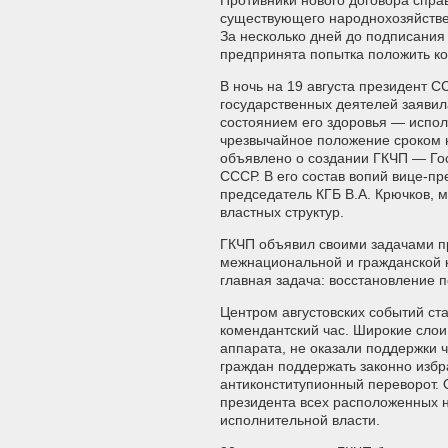
Противники нового договора спра
существующего народнохозяйствен
За несколько дней до подписания
предпринята попытка положить ко
В ночь на 19 августа президент С
государственных деятелей заявил
состоянием его здоровья — испол
чрезвычайное положение сроком н
объявлено о создании ГКЧП — Го
СССР. В его состав вопий вице-пр
председатель КГБ В.А. Крючков, м
властных структур.
ГКЧП объявил своими задачами пр
межнациональной и гражданской 
главная задача: восстановление п
Центром августовских событий ст
комендантский час. Широкие слои
аппарата, не оказали поддержки 
граждан поддержать законно избр
антиконститупионный переворот. 
президента всех расположенных 
исполнительной власти.