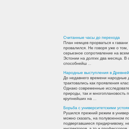
Считанные часы до перехода
План немцев прорваться к гавани
провалился. Не говоря уже о том
серьезное сопротивление на всем
Эстонии на долгих два месяца. В
способнейш ...
Народные выступления в Древней
До недавнего времени народные 
трактовались как проявления кла
Однако современные исследовате
природы, так и многоплановость
крупнейших на ...
Борьба с университетскими устоя
Рушился прежний режим в универс
можно сказать, на полувоенном 
подвергавшиеся придирчивому, н
инспекторов, а то и профессоров,