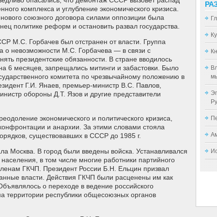
ведливо опасались, что демонтаж СССР вызовет распад
РА
ного комплекса и углубление экономического кризиса.
 нового союзного договора силами оппозиции была
Г
нец политике реформ и остановить развал государства.
К
ССР М.С. Горбачев был отстранен от власти. Группа
а о невозможности М.С. Горбачева — в связи с
Кн
нять президентские обязанности. В стране вводилось
а 6 месяцев, запрещались митинги и забастовки. Было
Вл
сударственного комитета по чрезвычайному положению в
мы
езидент Г.И. Янаев, премьер-министр B.C. Павлов,
Эп
инистр обороны Д.Т. Язов и другие представители
Р
еодоление экономического и политического кризиса,
П
конфронтации и анархии. За этими словами стояла
А
орядков, существовавших в СССР до 1985 г.
ала Москва. В город были введены войска. Устанавливался
И
 населения, в том числе многие работники партийного
членам ГКЧП. Президент России Б.Н. Ельцин призвал
анные власти. Действия ГКЧП были расценены им как
Объявлялось о переходе в ведение российского
на территории республики общесоюзных органов