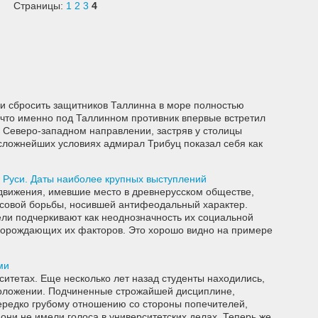
Страницы:
1
2
3
4
 и сбросить защитников Таллинна в море полностью
, что именно под Таллинном противник впервые встретил
 Северо-западном направлении, застряв у столицы
 сложнейших условиях адмирал Трибуц показал себя как
 Руси. Даты наиболее крупных выступлений
движения, имевшие место в древнерусском обществе,
ссовой борьбы, носившей антифеодальный характер.
ли подчеркивают как неоднозначность их социальной
 порождающих их факторов. Это хорошо видно на примере
ми
итетах. Еще несколько лет назад студенты находились,
положении. Подчиненные строжайшей дисциплине,
ередко грубому отношению со стороны попечителей,
 они не имели голоса в университетских делах. Теперь же