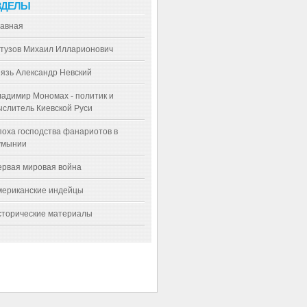
ЗДЕЛЫ
лавная
утузов Михаил Илларионович
язь Александр Невский
адимир Мономах - политик и
слитель Киевской Руси
оха господства фанариотов в
умынии
ервая мировая война
мериканские индейцы
сторические материалы