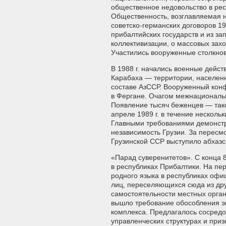
общественное недовольство в рес
Общественность, возглавляемая 
советско-германских договоров 19
прибалтийских государств и из з
коллективизации, о массовых зах
Участились вооруженные столкнов
В 1988 г. начались военные дейс
Карабаха — территории, населен
составе АзССР. Вооруженный кон
в Фергане. Очагом межнациональн
Появление тысяч беженцев — тако
апреле 1989 г. в течение нескол
Главными требованиями демонстр
независимость Грузии. За пересм
Грузинской ССР выступило абхазс
«Парад суверенитетов». С конца 
в республиках Прибалтики. На пе
родного языка в республиках офи
лиц, переселяющихся сюда из дру
самостоятельности местных орган
вышло требование обособления э
комплекса. Предлагалось сосред
управленческих структурах и приз