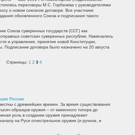
стоялись переговоры М.С. Горбачева с руководителями
росу о новом союзном договоре. Все участники
здания обновленного Союза и подписания такого
ние Союза суверенных государств (ССГ) как
оправных советских суверенных республик. Намечались
сти и управления, принятие новой Конституции,
. Подписание договора было назначено на 20 августа
Страницы:
1
2
3
4
вшие Россию
вестны с древнейших времен. За время существования
тысяч образцов оружия – от каменного топора до
омная роль в создании оружия принадлежит
началу на Руси огнестрельное оружие (и ручное, и