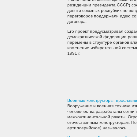
резиденции президента СССР) со
девяти союзных республик по воп
переговоров поддержали идею со
договора.
Его проект предусматривал созда
демократической федерации равн
перемены в структуре органов вла
изменение избирательной системы
1991 г.
Военные конструкторы, прослави
Вооружение и военная техника из
человечества разработаны сотни 
межконтинентальной ракеты. Огр
отечественным конструкторам. По
артиллерийское) называлось ...