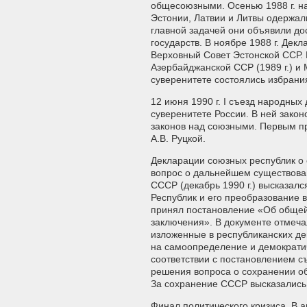
общесоюзными. Осенью 1988 г. на
Эстонии, Латвии и Литвы одержал
главной задачей они объявили до
государств. В ноябре 1988 г. Дек
Верховный Совет Эстонской ССР.
Азербайджанской ССР (1989 г.) и 
суверенитете состоялись избрани
12 июня 1990 г. I съезд народны
суверенитете России. В ней зако
законов над союзными. Первым п
А.В. Руцкой.
Декларации союзных республик о 
вопрос о дальнейшем существован
СССР (декабрь 1990 г.) высказал
Республик и его преобразование 
принял постановление «Об общей 
заключения». В документе отмеча
изложенные в республиканских де
на самоопределение и демократич
соответствии с постановлением 
решения вопроса о сохранении о
За сохранение СССР высказались 
Финал политического кризиса. В 