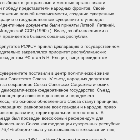
 выборах в центральные и местные органы власти
и победу представители народных фронтов. Своей
стижение полной независимости, создание суверенных
ларацию о государственном суверенитете утвердил
 Идентичные документы были приняты Литвой, Латвией,
Молдавской ССР (1990 г.). Вслед за объявлениями о
я президентов бывших союзных республик.
х депутатов РСФСР принял Декларацию о государственном
нодательно закреплялся приоритет республиканских
резидентом РФ стал Б.Н. Ельцин, вице-президентом —
суверенитете поставили в центр политической жизни
ии Советского Союза. IV съезд народных депутатов
ся за сохранение Союза Советских Социалистических
в демократическое федеративное государство. Съезд
концепции союзного договора и порядке его
лось, что основой обновленного Союза станут принципы,
кларациях: равноправие всех граждан и народов, право
еское развитие, территориальная целостность. В
съезда был проведен всесоюзный референдум для
бновленного Союза как федерации суверенных республик.
76,4% общего числа участвовавших в голосовании лиц.
апреле — мае 1991 г. в НовоОгарево (подмосковной