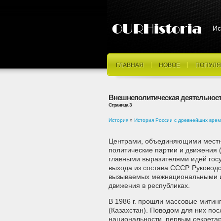
Ис
ГЛАВНАЯ
НОВОЕ
ПОПУЛЯ
Внешнеполитическая деятельност
Страница 3
История
»
История России с древнейших врем
Центрами, объединяющими местн
политические партии и движения (
главными выразителями идей госу
выхода из состава СССР. Руковод
вызываемых межнациональными и 
движения в республиках.
В 1986 г. прошли массовые митин
(Казахстан). Поводом для них пос
национальности, первым секрета