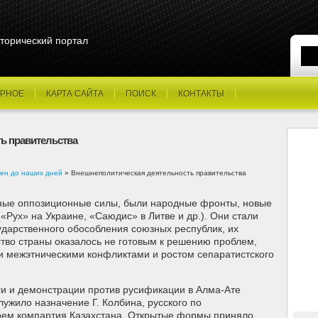
торический портал
РНОЕ
КАРТА САЙТА
ПОИСК
КОНТАКТЫ
ь правительства
ен до наших дней
» Внешнеполитическая деятельность правительства
ые оппозиционные силы, были народные фронты, новые
«Рух» на Украине, «Саюдис» в Литве и др.). Они стали
дарственного обособления союзных республик, их
ство страны оказалось не готовым к решению проблем,
межэтническими конфликтами и ростом сепаратистского
ги и демонстрации против русификации в Алма-Ате
лужило назначение Г. Колбина, русского по
рем компартия Казахстана. Открытые формы приняло