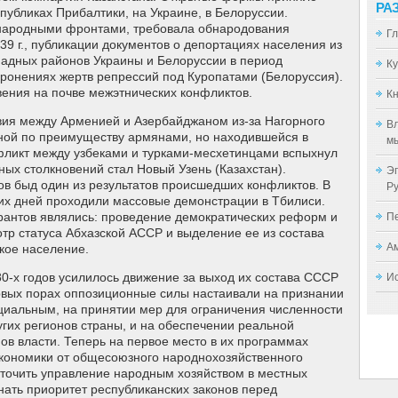
РА
публиках Прибалтики, на Украине, в Белоруссии.
народными фронтами, требовала обнародования
Г
39 г., публикации документов о депортациях населения из
ападных районов Украины и Белоруссии в период
К
оронениях жертв репрессий под Куропатами (Белоруссия).
ения на почве межэтнических конфликтов.
Кн
твия между Арменией и Азербайджаном из-за Нагорного
Вл
ной по преимуществу армянами, но находившейся в
мы
фликт между узбеками и турками-месхетинцами вспыхнул
ых столкновений стал Новый Узень (Казахстан).
Эп
в быд один из результатов происшедших конфликтов. В
Р
ьких дней проходили массовые демонстрации в Тбилиси.
антов являлись: проведение демократических реформ и
П
отр статуса Абхазской АССР и выделение ее из состава
А
кое население.
80-х годов усилилось движение за выход их состава СССР
И
рвых порах оппозиционные силы настаивали на признании
циальным, на принятии мер для ограничения численности
гих регионов страны, и на обеспечении реальной
ов власти. Теперь на первое место в их программах
кономики от общесоюзного народнохозяйственного
оточить управление народным хозяйством в местных
нать приоритет республиканских законов перед