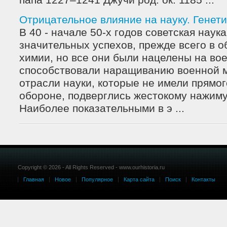
папа 1227–1241 Джучи род. ок. 1185 ...
Отрицательное влияние на науку. Генети
В 40 - начале 50-х годов советская наук
значительных успехов, прежде всего в о
химии, но все они были нацелены на во
способствовали наращиванию военной м
отрасли науки, которые не имели прямо
обороне, подверглись жестокому нажиму
Наиболее показательными в э ...
Copyright © 2026 - All Rights Reserved - www.ourhistoria.ru
Главная
Новое
Популярное
Карта сайта
Поиск
Контакты