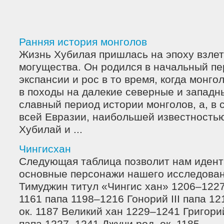
Ранняя история монголов
Жизнь Хубилая пришлась на эпоху взлет
могущества. Он родился в начальный пе
экспансии и рос в то время, когда монг
в походы на далекие северные и западн
славный период истории монголов, а, в 
всей Евразии, наибольшей известность
Хубилай и ...
Чингисхан
Следующая таблица позволит нам иден
основные персонажи нашего исследовани
Тимуджин титул «Чингис хан» 1206–1227 
1161 папа 1198–1216 Гонорий III папа 12
ок. 1187 Великий хан 1229–1241 Григорий