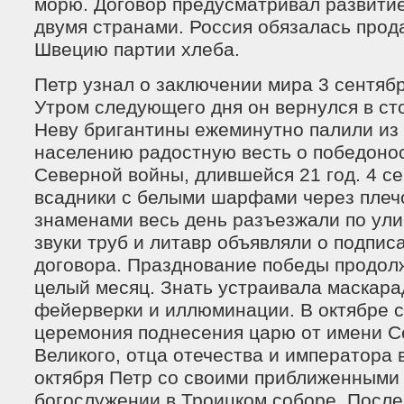
морю. Договор предусматривал развити
двумя странами. Россия обязалась прод
Швецию партии хлеба.
Петр узнал о заключении мира 3 сентябр
Утром следующего дня он вернулся в ст
Неву бригантины ежеминутно палили из
населению радостную весть о победоно
Северной войны, длившейся 21 год. 4 се
всадники с белыми шарфами через плеч
знаменами весь день разъезжали по ули
звуки труб и литавр объявляли о подпис
договора. Празднование победы продол
целый месяц. Знать устраивала маскара
фейерверки и иллюминации. В октябре 
церемония поднесения царю от имени С
Великого, отца отечества и императора 
октября Петр со своими приближенными 
богослужении в Троицком соборе. Посл