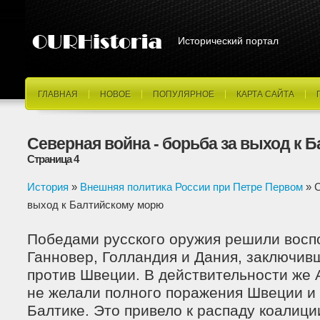
Исторический портал
ГЛАВНАЯ
НОВОЕ
ПОПУЛЯРНОЕ
КАРТА САЙТА
Северная война - борьба за выход к 
Страница 4
История
»
Внешняя политика России при Петре Первом
» С
выход к Балтийскому морю
Победами русского оружия решили воспо
Ганновер, Голландия и Дания, заключив
против Швеции. В действительности же 
не желали полного поражения Швеции и
Балтике. Это привело к распаду коалици