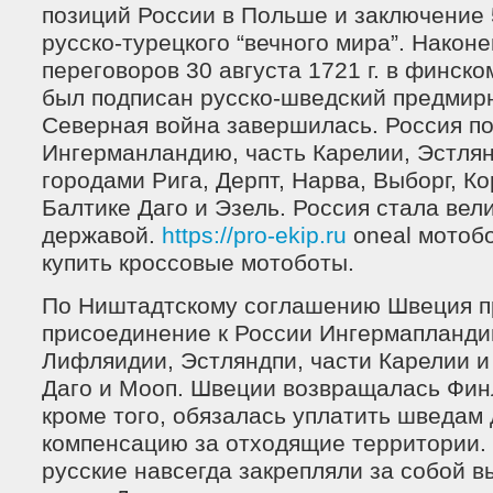
позиций России в Польше и заключение 5
русско-турецкого “вечного мира”. Након
переговоров 30 августа 1721 г. в финск
был подписан русско-шведский предмир
Северная война завершилась. Россия п
Ингерманландию, часть Карелии, Эстля
городами Рига, Дерпт, Нарва, Выборг, Ко
Балтике Даго и Эзель. Россия стала вел
державой.
https://pro-ekip.ru
oneal мотобо
купить кроссовые мотоботы.
По Ништадтскому соглашению Швеция п
присоединение к России Ингермапландии
Лифляидии, Эстляндпи, части Карелии и
Даго и Мооп. Швеции возвращалась Фин
кроме того, обязалась уплатить шведам
компенсацию за отходящие территории. 
русские навсегда закрепляли за собой в