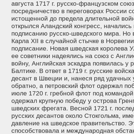
августа 1717 г. русско-французском со
посредничество в переговорах России с
истощенной до предела длительной войно
открылся Аландский конгресс, начались
подписанию русско-шведского мира. Но 
Карла ХII в случайной стычке в Норвегии
подписание. Новая шведская королева У
ее советники надеялись на союз с Англи
войну, Английская эскадра появилась у 
Балтике. В ответ в 1719 г. русские войс
десант в Швеции и, нанеся ряд удачных 
обратно, а петровский флот одержал поб
июле 1720 г. гребной флот под командо
одержал крупную победу у острова Гренг
шведских фрегата. Весной 1721 г. посл
русских десантов около Стокгольма, им
давление на шведское правительство. Э
способствовала и международная обста