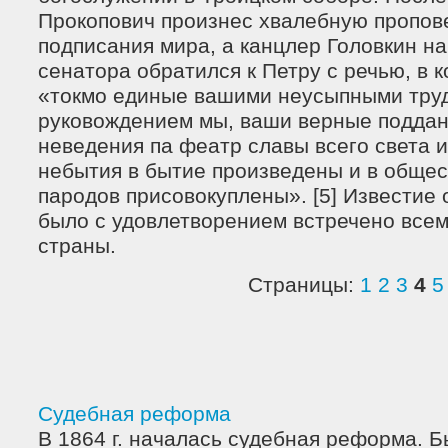
Прокопович произнес хвалебную пропове
подписания мира, а канцлер Головкин н
сенатора обратился к Петру с речью, в к
«токмо единые вашими неусыпными тру
руковождением мы, ваши верные поддан
неведения па феатр славы всего света и
небытия в бытие произведены и в обще
пародов присовокуплены». [5] Известие
было с удовлетворением встречено все
страны.
Страницы:
1
2
3
4
5
Судебная реформа
В 1864 г. началась судебная реформа. 