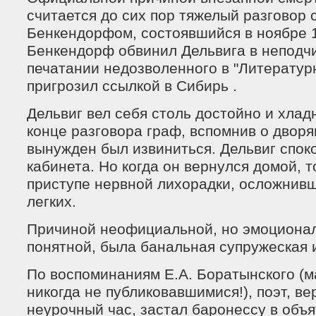
считается до сих пор тяжелый разговор 
Бенкендорфом, состоявшийся в ноябре 1
Бенкендорф обвинил Дельвига в неподч
печатании недозволенного в "Литературн
пригрозил ссылкой в Сибирь .
Дельвиг вел себя столь достойно и хладн
конце разговора граф, вспомнив о дворя
вынужден был извиниться. Дельвиг спок
кабинета. Но когда он вернулся домой, т
приступе нервной лихорадки, осложнив
легких.
Причиной неофициальной, но эмоциона
понятной, была банальная супружеская 
По воспоминаниям Е.А. Боратынского (
никогда не публиковавшимися!), поэт, в
неурочный час, застал баронессу в объ