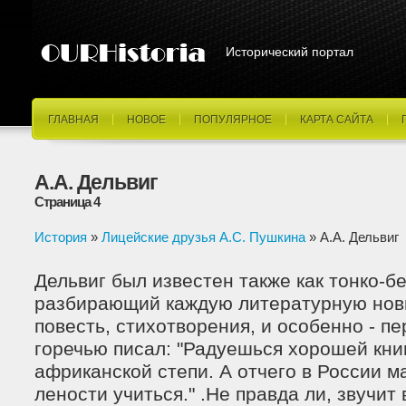
Исторический портал
ГЛАВНАЯ
НОВОЕ
ПОПУЛЯРНОЕ
КАРТА САЙТА
А.А. Дельвиг
Страница 4
История
»
Лицейские друзья А.С. Пушкина
» А.А. Дельвиг
Дельвиг был известен также как тонко-б
разбирающий каждую литературную нови
повесть, стихотворения, и особенно - пе
горечью писал: "Радуешься хорошей книг
африканской степи. А отчего в России м
лености учиться." .Не правда ли, звучи