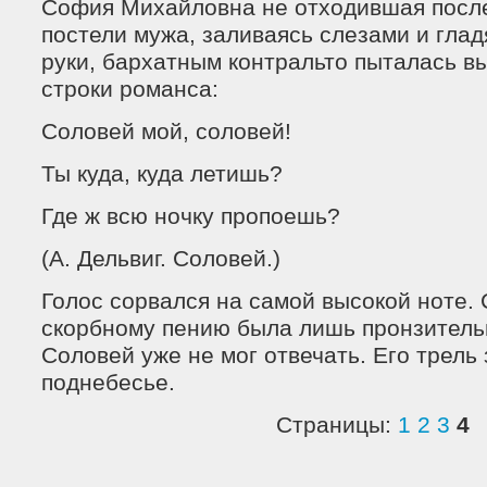
София Михайловна не отходившая после
постели мужа, заливаясь слезами и гла
руки, бархатным контральто пыталась в
строки романса:
Соловей мой, соловей!
Ты куда, куда летишь?
Где ж всю ночку пропоешь?
(А. Дельвиг. Соловей.)
Голос сорвался на самой высокой ноте.
скорбному пению была лишь пронзитель
Соловей уже не мог отвечать. Его трель
поднебесье.
Страницы:
1
2
3
4