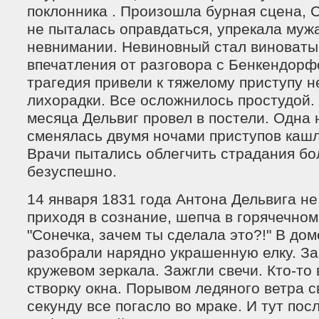
поклонника . Произошла бурная сцена,
не пыталась оправдаться, упрекала муж
невнимании. Невиновный стал виноваты
впечатления от разговора с Бенкендорф
трагедия привели к тяжелому приступу 
лихорадки. Все осложнилось простудой.
месяца Дельвиг провел в постели. Одна 
сменялась двумя ночами приступов кашл
Врачи пытались облегчить страдания бо
безуспешно.
14 января 1831 года Антона Дельвига не
приходя в сознание, шепча в горячечном
"Сонечка, зачем ты сделала это?!" В до
разобрали нарядно украшенную елку. З
кружевом зеркала. Зажгли свечи. Кто-то
створку окна. Порывом ледяного ветра с
секунду все погасло во мраке. И тут по