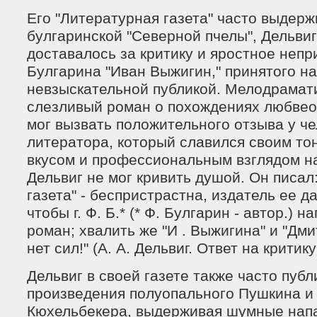
Его "Литературная газета" часто выдер
булгаринской "Северной пчелы", Дельвиг
доставалось за критику и яростное неп
Булгарина "Иван Выжигин," принятого на
невзыскательной публикой. Мелодрамати
слезливый роман о похождениях любвео
мог вызвать положительного отзыва у че
литератора, который славился своим то
вкусом и профессиональным взглядом на
Дельвиг не мог кривить душой. Он писал
газета" - беспристрастна, издатель ее д
чтобы г. Ф. Б.* (* Ф. Булгарин - автор.) 
роман; хвалить же "И . Выжигина" и "Дм
нет сил!" (А. А. Дельвиг. Ответ на критик
Дельвиг в своей газете также часто публ
произведения полуопального Пушкина и 
Кюхельбекера, выдерживая шумные напа