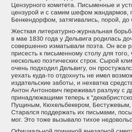
Цензурного комитета. Письменные и уст
цензурой и с самим шефом жандармов,
Бенкендорфом, затягивались, порой, до 
Жесткая литературно-журнальная борьба
в мае 1830 года у Дельвига родилась до
совершенно изматывали поэта. Он все р
присесть к письменному столу для того,
несколько поэтических строк. Сырой кли
очень подходил Дельвигу, он простужалс
уехать куда-то отдохнуть не имел возмо
издательские заботы, и нехватка средст
Антон Антонович переживал разлуку с д
принадлежащими теперь к "декабристско
Пущиным, Кюхельбекером, Бестужевым,
Старался поддержать их письмами, посы
мог. Это тоже вызывало тихое недовольс
Официальной причиной внезапной смер