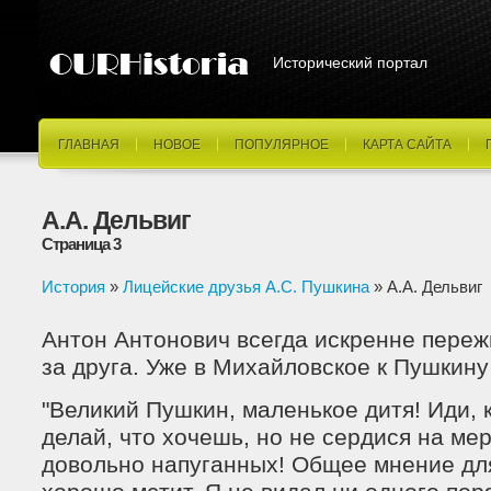
Исторический портал
ГЛАВНАЯ
НОВОЕ
ПОПУЛЯРНОЕ
КАРТА САЙТА
А.А. Дельвиг
Страница 3
История
»
Лицейские друзья А.С. Пушкина
» А.А. Дельвиг
Антон Антонович всегда искренне переж
за друга. Уже в Михайловское к Пушкин
"Великий Пушкин, маленькое дитя! Иди, к
делай, что хочешь, но не сердися на ме
довольно напуганных! Общее мнение для