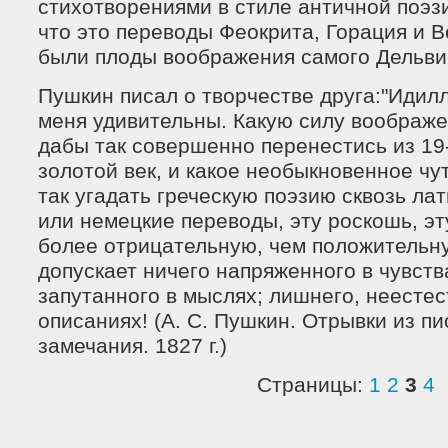
стихотворениями в стиле античной поэз
что это переводы Феокрита, Горация и В
были плоды воображения самого Дельви
Пушкин писал о творчестве друга:"Идил
меня удивительны. Какую силу воображе
дабы так совершенно перенестись из 19-
золотой век, и какое необыкновенное чу
так угадать греческую поэзию сквозь ла
или немецкие переводы, эту роскошь, эту
более отрицательную, чем положительну
допускает ничего напряженного в чувства
запутанного в мыслях; лишнего, неестес
описаниях! (А. С. Пушкин. Отрывки из п
замечания. 1827 г.)
Страницы:
1
2
3
4