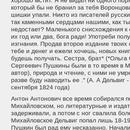
хорошо мстит. Я не видал ни одного пор
который бы не бранил за тебя Воронцова
шишки упали. Никто из писателей русск
так каменными сердцами нашими, как ты
недостает? Маленького снисхождения к 
их год или два, бога ради! Употреби пол
изгнания. Продав второе издание твоих
тебе и денег и ежели хочешь, новых кни
будешь получать. Сестра, брат* (*Ольга
Сергеевич Пушкины были в то время в М
автор), природа и чтение, с ними не умр
разве буду наводить ее ." (А. А Дельвиг 
сентября 1824 года)
Антон Антонович все время собирался по
Михайловском, но литературные и издат
задерживали, а потом с ног свалила бол
Михайловское Дельвиг попал лишь 18-19
Пушкин был рад ему несказанно. Начал