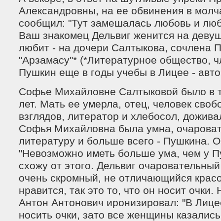
Александровны, на ее обвинения в молч
сообщил: "Тут замешалась любовь и люб
Ваш знакомец Дельвиг женится на девуш
любит - на дочери Салтыкова, сочлена 
"Арзамасу"* (*Литературное общество, 
Пушкин еще в годы учебы в Лицее - авто
Софье Михайловне Салтыковой было в т
лет. Мать ее умерла, отец, человек сво
взглядов, литератор и хлебосол, дожива
Софья Михайловна была умна, очароват
литературу и больше всего - Пушкина. О
"Невозможно иметь больше ума, чем у Пу
схожу от этого. Дельвиг очаровательный
очень скромный, не отличающийся красо
нравится, так это то, что он носит очки.
Антон Антонович иронизировал: "В Лиц
носить очки, зато все женщины казались