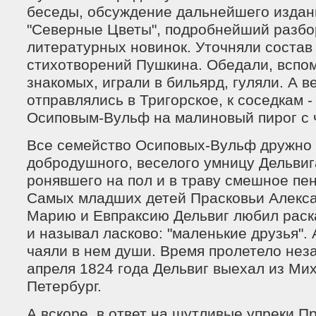
беседы, обсуждение дальнейшего издан
"Северные Цветы", подробнейший разбо
литературных новинок. Уточняли состав
стихотворений Пушкина. Обедали, вспо
знакомых, играли в бильярд, гуляли. А 
отправлялись в Тригорское, к соседкам 
Осиповым-Вульф на малиновый пирог с 
Все семейство Осиповых-Вульф дружно
добродушного, веселого умницу Дельвиг
ронявшего на пол и в траву смешное пе
Самых младших детей Прасковьи Алекса
Марию и Евпраксию Дельвиг любил раск
и называл ласково: "маленькие друзья". 
чаяли в нем души. Время пролетело нез
апреля 1824 года Дельвиг выехал из Ми
Петербург.
А вскоре, в ответ на шутливые упреки П