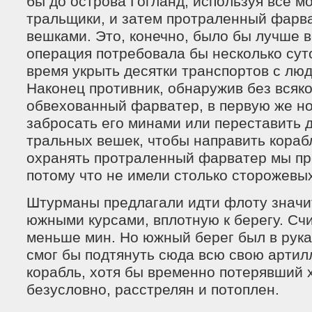
бы до острова Гогланд, используя все 
тральщики, и затем протраленный фарв
вешками. Это, конечно, было бы лучше в
операция потребовала бы несколько суто
время укрыть десятки транспортов с лю
Наконец противник, обнаружив без всяк
обвехованный фарватер, в первую же но
забросать его минами или переставить 
тральных вешек, чтобы направить кораб
охранять протраленный фарватер мы про
потому что не имели столько сторожевы
Штурманы предлагали идти флоту значи
южными курсами, вплотную к берегу. Счи
меньше мин. Но южный берег был в рука
смог бы подтянуть сюда всю свою арти
корабль, хотя бы временно потерявший х
безусловно, расстрелян и потоплен.