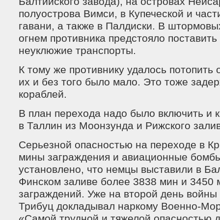
Балтийского завода), на островах Нейсар
полуострова Вимси, в Купеческой и час
гавани, а также в Палдиски. В штормовы
огнем противника предстояло поставить
неуклюжие транспорты.
К тому же противнику удалось потопить 
их и без того было мало. Это тоже заде
кораблей.
В план перехода надо было включить и 
в Таллин из Моонзунда и Рижского залив
Серьезной опасностью на переходе в К
мины заграждения и авиационные бомб
установлено, что немцы выставили в Ба
Финском заливе более 3838 мин и 3450
заграждений. Уже на второй день войны 
Трибуц докладывал наркому Военно-Мор
«Самой трудной и тяжелой опасностью д