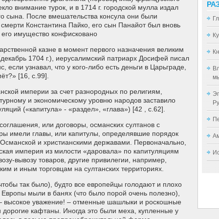
РА
кло внимание турок, и в 1714 г. городской мулла издал
его сына. После вмешательства консула они были
Г
 смерти Константина Пайко, его сын Панайот был вновь
се его имущество конфисковано
К
дарственной казне в момент первого назначения великим
Кн
екабрь 1704 г.), иерусалимский патриарх Досифей писал
, если узнавал, что у кого-либо есть деньги в Царьграде,
Вл
ёт?» [16, с.99].
мы
ской империи за счет разнородных по религиям,
Эп
турному и экономическому уровню народов заставило
Р
ляций («капитула» - «раздел», «глава») [42 , c.62].
П
соглашения, или договоры, османских султанов с
ры имели главы, или капитулы, определявшие порядок
А
Османской и христианскими державами. Первоначально,
анская империя из милости «даровала» по капитуляциям
И
ввозу-вывозу товаров, другие привилегии, например,
ским и иным торговцам на султанских территориях.
чтобы так было), будто все европейцы голодают и плохо
 Европы мыли в банях (что было порой очень полезно),
 — высокое уважение! – отменные шашлыки и роскошные
 дорогие кафтаны. Иногда это были меха, купленные у