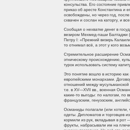
консульства. Его состояние привле
приказ об аресте Константина и 
освобождены, но через год, после
схвачен и сослан на каторгу, и в
Сообщая о нехватке денег в госу
везиром Мехмед-паши Балтаджи (д
Петру I: «Прежний визирь Калаилис
то отнимал всё, а этот у кого возьм
Стремительное расширение Осман
этническому происхождению, куль
турок использовать систему капиту
Это понятие вошло в историю как 
европейскими монархами. Догово
отношений между мусульманской 
т.е. в XV—XVII вв., военная Осм
какие-то выгоды: по налогам, по 
французским, генуэзским, англий
Османиды полагали (или хотели, 
одеты. Дипломатов и торговцев из
кормили из рук, вкладывая в рот
фрукты, набрасывали им на плечи