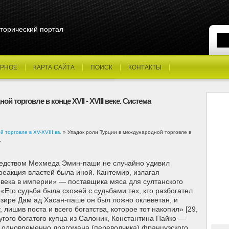
торический портал
РНОЕ
КАРТА САЙТА
ПОИСК
КОНТАКТЫ
 торговле в конце XVII - XVIII веке. Система
торговле в XV-XVIII вв.
» Упадок роли Турции в международной торговле в
»
ледством Мехмеда Эмин-паши не случайно удивил
реакция властей была иной. Кантемир, излагая
века в империи» — поставщика мяса для султанского
«Его судьба была схожей с судьбами тех, кто разбогател
езире Дам ад Хасан-паше он был ложно оклеветан, и
, лишив поста и всего богатства, которое тот накопил» [29,
ругого богатого купца из Салоник, Константина Пайко —
и одновременно драгомана (переводчика) французского