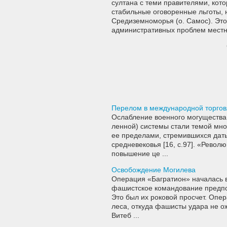
султана с теми правителями, кото
стабильные оговоренные льготы, 
Средиземноморья (о. Самос). Это 
административных проблем местн
Перелом в международной торговл
Ослабление военного могущества
ленной) системы стали темой мног
ее пределами, стремившихся дат
средневековья [16, c.97]. «Револ
повышение це ...
Освобождение Могилева
Операция «Багратион» началась в
фашистское командование предпол
Это был их роковой просчет. Опе
леса, откуда фашисты удара не о
Витеб ...