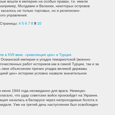
рые вошли в империю на особых правах, т.е. имели
например, Молдавии и Валахии, некоторых островов
касалось не только торговых, но и религиозно-
ого управления.
Страницы:
4
5
6
7
8
9
10
е в XVII веке. «революция цен» и Турция
 Османской империи и упадок тимариотской (военно-
очисленных работ историков как в самой Турции, так и за
ь свое объяснение причин упадка великой державы
юцией цен» историки условно назвали значительное
 июне 1944 года неожиданно для врага. Немецко-
агало, что удар советских войск произойдет на Украине.
рация началась в Беларуси через непроходимые болота и
жидали. Уже на третий день наступления был освобожден