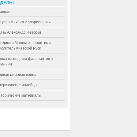
ЗДЕЛЫ
лавная
утузов Михаил Илларионович
язь Александр Невский
адимир Мономах - политик и
слитель Киевской Руси
оха господства фанариотов в
умынии
ервая мировая война
мериканские индейцы
сторические материалы