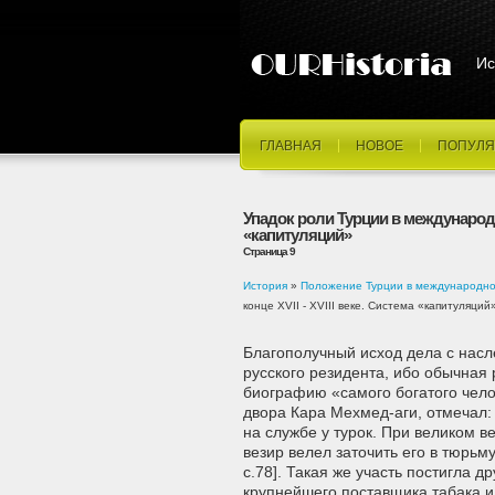
Ис
ГЛАВНАЯ
НОВОЕ
ПОПУЛЯ
Упадок роли Турции в международной
«капитуляций»
Страница 9
История
»
Положение Турции в международной 
конце XVII - XVIII веке. Система «капитуляций
Благополучный исход дела с нас
русского резидента, ибо обычная 
биографию «самого богатого чело
двора Кара Мехмед-аги, отмечал: 
на службе у турок. При великом в
везир велел заточить его в тюрьму
с.78]. Такая же участь постигла д
крупнейшего поставщика табака 