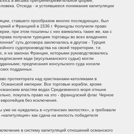
елалось в весьма препренебрежительной форме,
ловека. Отсюда - и устоявшееся понимание капитуляции
ляции, ставшего прообразом многих последующих, был
рией и Францией в 1536 г. Французы получили право
ерии, при этом пошлины с них взимались такие же, как с
права получали турецкие торговцы во всех владениях
онная" суть договора заключалась в другом - Турция
йного судопроизводства на своей территории, т.е.
е, и на законах Франции, которыми руководствовались
редписания кади (мусульманского судьи) могли
дданными; предписания консульского суда носили
ских подданных.
аво протектората над христианами-католиками в
 Османской империи. Все торговые корабли, кроме
 османским властям водах Средиземного моря отныне
ельно, покупать право на это - французский флаг. Черное
 европейцев без исключения.
ы уже не нуждались в «султанских милостях», а требовали
н «капитуляция» как сдача на милость победителя
включение в систему капитуляций отношений османского