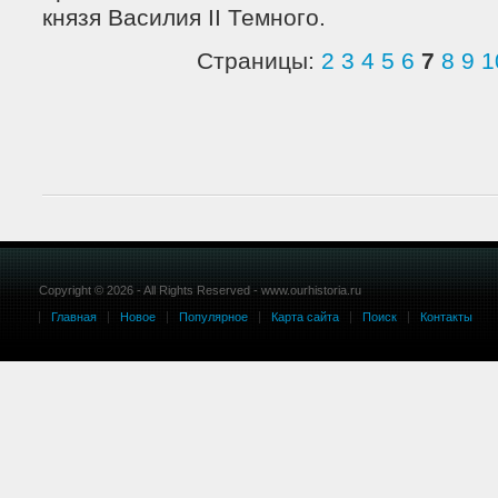
князя Василия II Темного.
Страницы:
2
3
4
5
6
7
8
9
1
Copyright © 2026 - All Rights Reserved - www.ourhistoria.ru
Главная
Новое
Популярное
Карта сайта
Поиск
Контакты