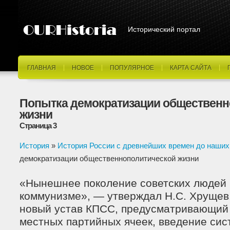
Исторический портал
ГЛАВНАЯ
НОВОЕ
ПОПУЛЯРНОЕ
КАРТА САЙТА
Попытка демократизации общественн
жизни
Страница 3
История
»
История России с древнейших времен до наших
демократизации общественнополитической жизни
«Нынешнее поколение советских людей 
коммунизме», — утверждал Н.С. Хрущев
новый устав КПСС, предусматривающий
местных партийных ячеек, введение си