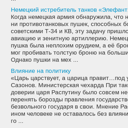
Немецкий истребитель танков «Элефант
Когда немецкая армия обнаружила, что н
ни противотанковых пушек, способных б
советскими Т-34 и КВ, эту задачу пришл
авиацию и зенитную артиллерию. Немец
пушка была неплохим орудием, а её бр
мог пробивать толстую броню на больши
Однако пушки на мех ...
Влияние на политику
«Царь царствует, а царица правит…под 
Сазонов. Министерская чехарда При та
доверии царя Распутину было совсем не
перенять борозды правления государств
безвольного государя в свои. Мнение Ра
ином человеке не оставалось без влияни
го ...