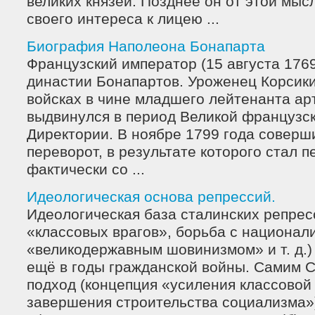
великих князей. Позднее он от этой мысл
своего интереса к лицею ...
Биография Наполеона Бонапарта
Французский император (15 августа 1769
династии Бонапартов. Уроженец Корсики
войсках в чине младшего лейтенанта ар
выдвинулся в период Великой французс
Директории. В ноябре 1799 года соверш
переворот, в результате которого стал 
фактически со ...
Идеологическая основа репрессий.
Идеологическая база сталинских репрес
«классовых врагов», борьба с национал
«великодержавным шовинизмом» и т. д.
ещё в годы гражданской войны. Самим 
подход (концепция «усиления классовой
завершения строительства социализма»