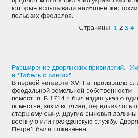
предлогом освобождения украинских и б
которые испытывали наиболее жестокий 
польских феодалов.
Страницы:
1
2
3
4
Расширение дворянских привилегий. “Ук
и “Табель о рангах”
В первой четверти XVIII в. произошло с
феодальной земельной собственности –
поместья. В 1714 г. был издан указ о е
поместье, как и вотчина, передавалось 
старшему сыну. Другие сыновья должны 
военную или гражданскую службу. Дворя
Петре1 была пожизненн ...