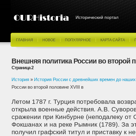
Исторический портал
ГЛАВНАЯ
НОВОЕ
ПОПУЛЯРНОЕ
КАРТА САЙТА
Внешняя политика России во второй по
Страница 2
История
»
История России с древнейших времен до наших
России во второй половине XVIII в
Летом 1787 г. Турция потребовала возв
открыла военные действия. А.В. Суворов
сражении при Кинбурне (неподалеку от О
Фокшанах и на реке Рымник (1789). За э
получил графский титул и приставку к н