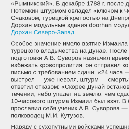
«Рымникский». В декабре 1788 г. после д
Потемкин штурмом овладел «ключом к 
Очаковом, турецкой крепостью на Днепр
Дорхан модульные здания doorhan моду
Дорхан Северо-Запад
.
Особое значение имело взятие Измаила
турецкого владычества на Дунае. После
подготовки А.В. Суворов назначил врем
избежать кровопролития, он отправил к
письмо с требованием сдачи; «24 часа 
выстрел — уже неволя, штурм — смерть
ответил отказом: «Скорее Дунай останов
течении, небо упадет на землю, чем сда
10-часового штурма Измаил был взят. В
прославил себя ученик А.В. Суворова —
полководец М.И. Кутузов.
Наряду с сухопутными войсками успешн