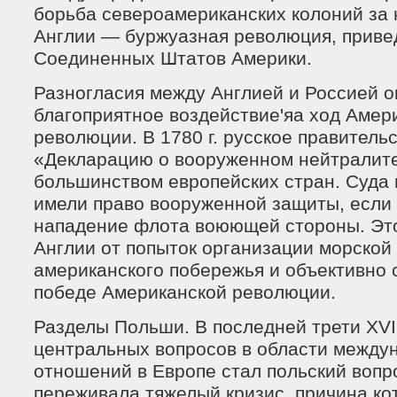
борьба североамериканских колоний за 
Англии — буржуазная революция, приве
Соединенных Штатов Америки.
Разногласия между Англией и Россией о
благоприятное воздействие'яа ход Амер
революции. В 1780 г. русское правитель
«Декларацию о вооруженном нейтралит
большинством европейских стран. Суда
имели право вооруженной защиты, если 
нападение флота воюющей стороны. Это
Англии от попыток организации морской
американского побережья и объективно 
победе Американской революции.
Разделы Польши. В последней трети XVII
центральных вопросов в области между
отношений в Европе стал польский вопр
переживала тяжелый кризис, причина ко