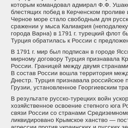
которым командовал адмирал Ф.Ф. Ушак
блестящих побед в Керченском проливе 
Черное море стало свободным для русск
сражении у мыса Калиакрия (неподалеку
города Варна) в 1791 г. турецкий флот 
Турция обратилась к России с предложе
В 1791 г. мир был подписан в городе Яс
мирному договору Турция признавала К
России. Границей между двумя странами
В состав России вошла территория межд
Днестр. Турция признавала российское 
Грузии, установленное Георгиевским тра
В результате русско-турецких войн уско
хозяйственное освоение степного юга Р
связи России со странами Средиземном
ликвидировано Крымское ханство — пос
агрессии против украинских и русских з