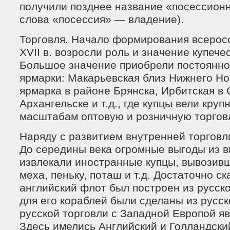
получили позднее название «посессионн
слова «посессия» — владение).
Торговля. Начало формирования всеросс
XVII в. возросли роль и значение купече
Большое значение приобрели постоянн
ярмарки: Макарьевская близ Нижнего Но
ярмарка в районе Брянска, Ирбитская в 
Архангельске и т.д., где купцы вели круп
масштабам оптовую и розничную торгов
Наряду с развитием внутренней торговл
До середины века огромные выгоды из 
извлекали иностранные купцы, вывозивш
меха, пеньку, поташ и т.д. Достаточно ск
английский флот был построен из русско
для его кораблей были сделаны из русск
русской торговли с Западной Европой яв
Здесь имелись Английский и Голландски