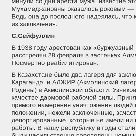
минули со дня ареста мужа, известие э
Мухамеджановны оказалось роковым — 
Ведь она до последнего надеялась, что 
из заключения.
С.Сейфуллин
В 1938 году арестован как «буржуазный
расстрелян 28 февраля в застенках Алм
Посмертно реабилитирован.
В Казахстане было два лагеря для закл
Караганде, и АЛЖИР (Акмолинский лаге
Родины) в Акмолинской области. Узнико
качестве дармовой рабочей силы. Принят
прямого намерения уничтожения людей 
положении, нежели заключенные, зачас
депортированные, которые не имели ни к
работы. В нашу республику в годы стал
были насильственно переселены немцы,