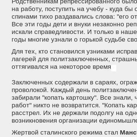
Родственникам репрессированного было
на работу, поступить на учебу - куда бы 
спинами тихо раздавались слова: "его о
Все эти годы дети и внуки незаконно р
искали справедливости. И только в наше
годы многие узнали о горькой судьбе сво
Для тех, кто становился узниками испра
лагерей для политзаключенных, страшн
оттягивался на некоторое время
Заключенных содержали в сараях, огра
проволокой. Каждый день политзаключе
забирали "копать картошку". Все знали, 
работ" никто не возвратится. "Копать ка
расстрел. Их не держали подолгу на одн
возникновения организации единомышл
Жертвой сталинского режима стал
Манс