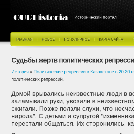
Исторический портал
ГЛАВНАЯ
НОВОЕ
ПОПУЛЯРНОЕ
КАРТА САЙТА
Судьбы жертв политических репресси
История
»
Политические репрессии в Казахстане в 20-30 г
политических репрессий.
Домой врывались неизвестные люди в в
заламывали руки, увозили в неизвестно
сжигали. Позже ползли слухи, что несча
народа". С детьми и супругой "изменник
перестали общаться. Их сторонились, к