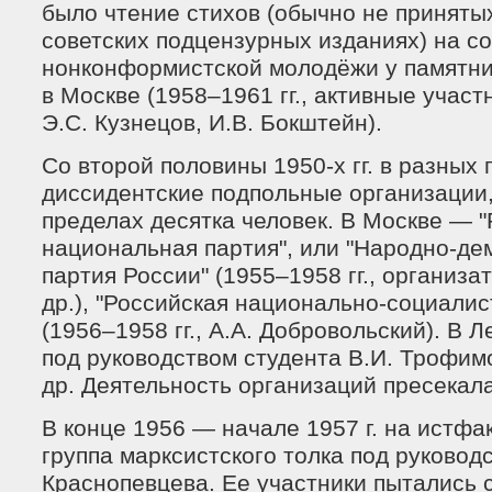
было чтение стихов (обычно не принятых
советских подцензурных изданиях) на с
нонконформистской молодёжи у памятни
в Москве (1958–1961 гг., активные участ
Э.С. Кузнецов, И.В. Бокштейн).
Со второй половины 1950-х гг. в разных
диссидентские подпольные организации
пределах десятка человек. В Москве — "
национальная партия", или "Народно-де
партия России" (1955–1958 гг., организа
др.), "Российская национально-социалис
(1956–1958 гг., А.А. Добровольский). В 
под руководством студента В.И. Трофимо
др. Деятельность организаций пресекал
В конце 1956 — начале 1957 г. на истф
группа марксистского толка под руковод
Краснопевцева. Ее участники пытались 