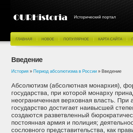
Исторический портал
ГЛАВНАЯ
НОВОЕ
ПОПУЛЯРНОЕ
КАРТА САЙТА
Введение
История
»
Период абсолютизма в России
» Введение
Абсолютизм (абсолютная монархия), ф
государства, при которой монарху прин
неограниченная верховная власть. При
государство достигает наивысшей степе
создаются разветвленный бюрократичес
постоянная армия и полиция; деятельно
сословного представительства, как прав