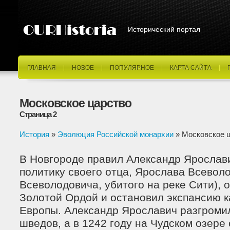
Исторический портал
ГЛАВНАЯ
НОВОЕ
ПОПУЛЯРНОЕ
КАРТА САЙТА
Московское царство
Страница 2
История
»
Эволюция Российской монархии
» Московское 
В Новгороде правил Александр Ярослав
политику своего отца, Ярослава Всевол
Всеволодовича, убитого на реке Сити), о
Золотой Ордой и остановил экспансию 
Европы. Александр Ярославич разгромил
шведов, а в 1242 году на Чудском озере