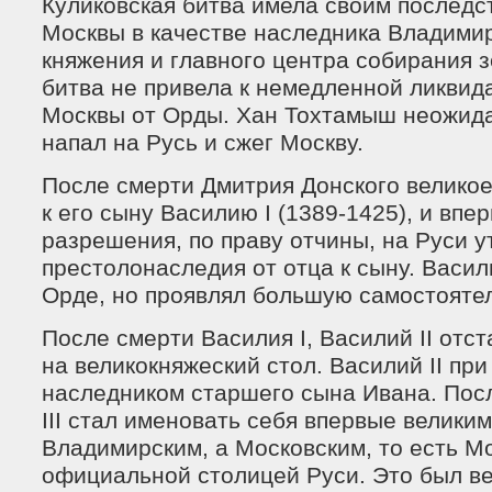
Куликовская битва имела своим послед
Москвы в качестве наследника Владимир
княжения и главного центра собирания 
битва не привела к немедленной ликвид
Москвы от Орды. Хан Тохтамыш неожида
напал на Русь и сжег Москву.
После смерти Дмитрия Донского велико
к его сыну Василию I (1389-1425), и впе
разрешения, по праву отчины, на Руси 
престолонаследия от отца к сыну. Васи
Орде, но проявлял большую самостояте
После смерти Василия I, Василий II отс
на великокняжеский стол. Василий II пр
наследником старшего сына Ивана. Пос
III стал именовать себя впервые великим
Владимирским, а Московским, то есть М
официальной столицей Руси. Это был ве