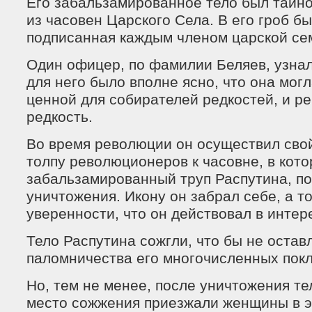
Его забальзамированное тело был тайно
из часовен Царского Села. В его гроб б
подписанная каждым членом царской се
Один офицер, по фамилии Беляев, узнал 
для него было вполне ясно, что она могл
ценной для собирателей редкостей, и р
редкость.
Во время революции он осуществил свой
толпу революционеров к часовне, в кото
забальзамированный труп Распутина, по
уничтожения. Икону он забрал себе, а т
уверенности, что он действовал в инте
Тело Распутина сожгли, что бы не остав
паломничества его многочисленных покл
Но, тем не менее, после уничтожения те
место сожжения приезжали женщины в э