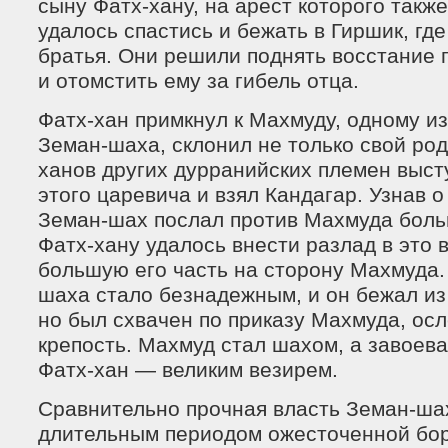
сыну Фатх-хану, на арест которого также
удалось спастись и бежать в Гиршик, где
братья. Они решили поднять восстание
и отомстить ему за гибель отца.
Фатх-хан примкнул к Махмуду, одному и
Земан-шаха, склонил не только свой род
ханов других дурранийских племен выст
этого царевича и взял Кандагар. Узнав 
Земан-шах послал против Махмуда боль
Фатх-хану удалось внести разлад в это 
большую его часть на сторону Махмуда
шаха стало безнадежным, и он бежал из
но был схвачен по приказу Махмуда, осл
крепость. Махмуд стал шахом, а завоев
Фатх-хан — великим везирем.
Сравнительно прочная власть Земан-ша
длительным периодом ожесточенной бо