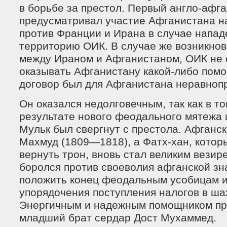
в борьбе за престол. Первый англо-афга
предусматривал участие Афганистана н
против Франции и Ирана в случае напад
территорию ОИК. В случае же возникнов
между Ираном и Афганистаном, ОИК не
оказывать Афганистану какой-либо помо
договор был для Афганистана неравноп
Он оказался недолговечным, так как в том
результате нового феодального мятежа
Мульк был свергнут с престола. Афганск
Махмуд (1809—1818), а Фатх-хан, котор
вернуть трон, вновь стал великим везир
боролся против своеволия афганской зн
положить конец феодальным усобицам и
упорядочения поступления налогов в ша
Энергичным и надежным помощником про
младший брат сердар Дост Мухаммед.