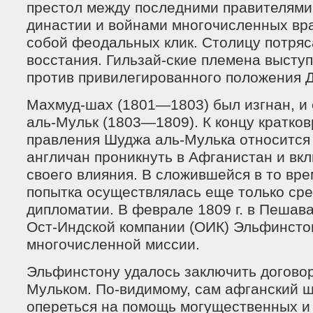
престол между последними правителями
династии и войнами многочисленных в
собой феодальных клик. Столицу потря
восстания. Гильзай-ские племена высту
против привилегированного положения Д
Махмуд-шах (1801—1803) был изгнан, и
аль-Мульк (1803—1809). К концу кратко
правления Шуджа аль-Мулька относится
англичан проникнуть в Афганистан и вкл
своего влияния. В сложившейся в то вре
попытка осуществлялась еще только ср
дипломатии. В феврале 1809 г. в Пешав
Ост-Индской компании (ОИК) Эльфинстон
многочисленной миссии.
Эльфинстону удалось заключить договор
Мульком. По-видимому, сам афганский 
опереться на помощь могущественных и