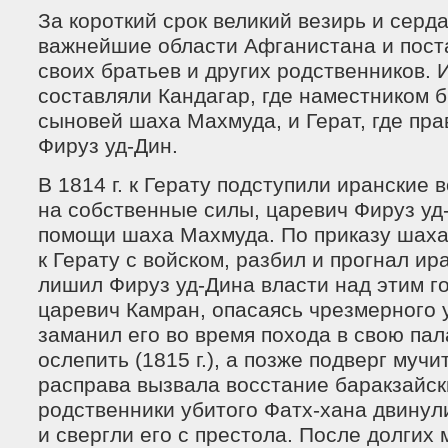
За короткий срок великий везирь и серд
важнейшие области Афганистана и поста
своих братьев и других родственников.
составляли Кандагар, где наместником б
сыновей шаха Махмуда, и Герат, где пр
Фируз уд-Дин.
В 1814 г. к Герату подступили иранские 
на собственные силы, царевич Фируз уд
помощи шаха Махмуда. По приказу шаха
к Герату с войском, разбил и прогнал ир
лишил Фируз уд-Дина власти над этим г
царевич Камран, опасаясь чрезмерного 
заманил его во время похода в свою пал
ослепить (1815 г.), а позже подверг мучи
расправа вызвала восстание баракзайск
родственники убитого Фатх-хана двинул
и свергли его с престола. После долгих