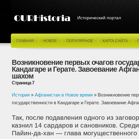
Исторический портал
ГЛАВНАЯ
НОВОЕ
ПОПУЛЯРНОЕ
КАРТА САЙТА
Возникновение первых очагов госуда
Кандагаре и Герате. Завоевание Афга
шахом
Страница 7
История
»
Афганистан в Новое время
» Возникновение пер
государственности в Кандагаре и Герате. Завоевание Аф
Так, после подавления одного из загово
казнил 14 сардаров и сановников. Сред
Пайин-да-хан — глава могущественного 