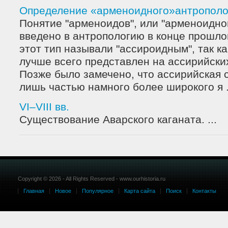
Определение «арменоидного»антрополог
Понятие "арменоидов", или "арменоидног
введено в антропологию в конце прошло
этот тип называли "ассироидным", так ка
лучше всего представлен на ассирийски
Позже было замечено, что ассирийская 
лишь частью намного более широкого я .
VI–VIII вв.
Существование Аварского каганата. ...
Copyright © 2026 - All Rights Reserved - www.ourhistoria.ru
Главная
Новое
Популярное
Карта сайта
Поиск
Контакты