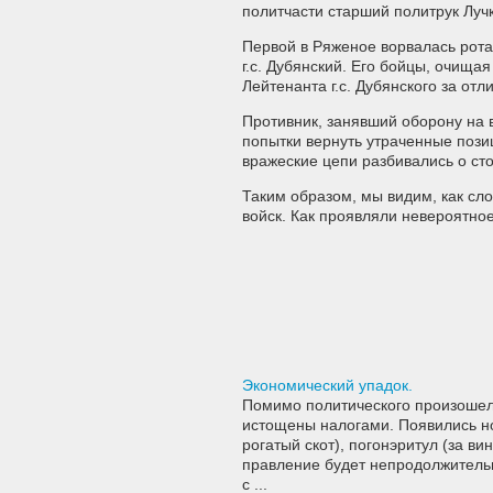
политчасти старший политрук Лучк
Первой в Ряженое ворвалась рота 
г.с. Дубянский. Его бойцы, очища
Лейтенанта г.с. Дубянского за от
Противник, занявший оборону на 
попытки вернуть утраченные позиц
вражеские цепи разбивались о ст
Таким образом, мы видим, как с
войск. Как проявляли невероятное
Экономический упадок.
Помимо политического произошел
истощены налогами. Появились но
рогатый скот), погонэритул (за вин
правление будет непродолжительн
с ...