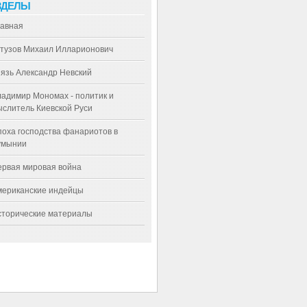
ЗДЕЛЫ
лавная
утузов Михаил Илларионович
язь Александр Невский
адимир Мономах - политик и
слитель Киевской Руси
оха господства фанариотов в
умынии
ервая мировая война
мериканские индейцы
сторические материалы