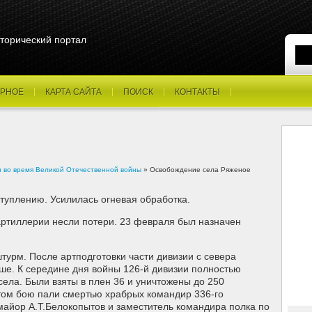
торический портал
РНОЕ
КАРТА САЙТА
ПОИСК
КОНТАКТЫ
н во время Великой Отечественной войны
» Освобождение села Ряженое
ступлению. Усилилась огневая обработка.
артиллерии несли потери. 23 февраля был назначен
турм. После артподготовки части дивизии с севера
ше. К середине дня войны 126-й дивизии полностью
ела. Были взяты в плен 36 и уничтожены до 250
том бою пали смертью храбрых командир 336-го
 майор А.Т.Белокопытов и заместитель командира полка по