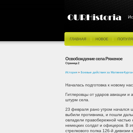
Ис
ГЛАВНАЯ
НОВОЕ
ПОПУЛЯ
Освобождение села Ряженое
Страница 2
История
»
Боевые действия за Матвеев-Курга
Началась подготовка к новому на
Гитлеровцы от ударов авиации и 
штурм села.
23 февраля рано утром начался ш
выбили противника, и пошли даль
овладели правобережной частью с
немецких солдат и офицеров. В э
стрелкового полка 126-й дивизии