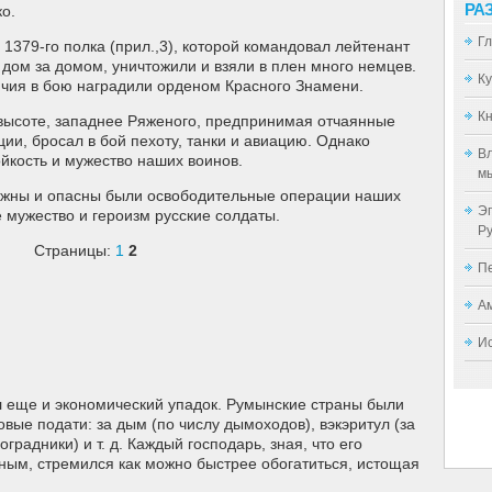
РА
о.
Г
1379-го полка (прил.,3), которой командовал лейтенант
я дом за домом, уничтожили и взяли в плен много немцев.
К
личия в бою наградили орденом Красного Знамени.
Кн
высоте, западнее Ряженого, предпринимая отчаянные
ии, бросал в бой пехоту, танки и авиацию. Однако
Вл
ойкость и мужество наших воинов.
мы
ложны и опасны были освободительные операции наших
Эп
 мужество и героизм русские солдаты.
Р
Страницы:
1
2
П
А
И
 еще и экономический упадок. Румынские страны были
вые подати: за дым (по числу дымоходов), вэкэритул (за
оградники) и т. д. Каждый господарь, зная, что его
ым, стремился как можно быстрее обогатиться, истощая