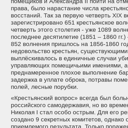
помещиков и Александра II пойти на отм
права, было нарастание числа крестьянс
восстаний. Так за первую четверть XIX 
зарегистрировано 651 крестьянское вол
четверть этого столетия - уже 1089 волн
последнее десятилетие (1851 – 1860 гг.) 
852 волнения пришлось на 1856-1860 го
недовольство крестьян, существующими
выплёскивалось в единичные случаи уб
управляющих помещичьими имениями, а 
преднамеренное плохое выполнение ба
задержка в уплате оброка, потравы поме
полей, лесные порубки.
«Крестьянский вопрос» всегда был боль
российского самодержавия, но во време
Николая I стал особо острым. Для его р
создано 9 секретных комитетов, однако 
приемлемого результата. Только пораже