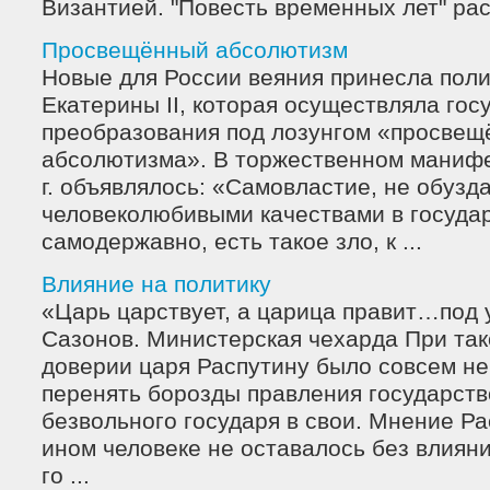
Византией. "Повесть временных лет" расс
Просвещённый абсолютизм
Новые для России веяния принесла пол
Екатерины II, которая осуществляла го
преобразования под лозунгом «просвещ
абсолютизма». В торжественном манифе
г. объявлялось: «Самовластие, не обуз
человеколюбивыми качествами в госуда
самодержавно, есть такое зло, к ...
Влияние на политику
«Царь царствует, а царица правит…под 
Сазонов. Министерская чехарда При та
доверии царя Распутину было совсем не
перенять борозды правления государств
безвольного государя в свои. Мнение Ра
ином человеке не оставалось без влияни
го ...