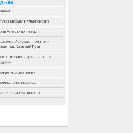
ЗДЕЛЫ
лавная
утузов Михаил Илларионович
язь Александр Невский
адимир Мономах - политик и
слитель Киевской Руси
оха господства фанариотов в
умынии
ервая мировая война
мериканские индейцы
сторические материалы