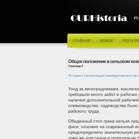
Ис
ГЛАВНАЯ
НОВОЕ
ПОПУЛЯ
Общее положение в сельском хоз
Страница 2
История
»
Организация земледельческого про
Уход за виноградниками, масличн
требовали много забот и рабочих 
наличии дополнительной рабочей 
оливководства, садоводства было 
рабского труда.
Обеденный стол грека нельзя пре
фиги, похожие на современный инж
предопределило значительную рол
тому же для садов и огородов не