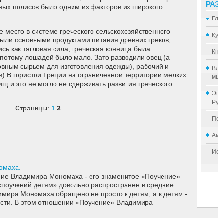
РА
ных полисов было одним из факторов их широкого
Г
 место в системе греческого сельскохозяйственного
К
были основными продуктами питания древних греков,
сь как тягловая сила, греческая конница была
Кн
потому лошадей было мало. Зато разводили овец (а
овным сырьем для изготовления одежды), рабочий и
Вл
ов) В гористой Греции на ограниченной территории мелких
мы
щ и это не могло не сдерживать развития греческого
Эп
Р
Страницы:
1
2
П
А
И
омаха.
ние Владимира Мономаха - его знаменитое «Поучение»
 «поучений детям» довольно распространен в средние
имира Мономаха обращено не просто к детям, а к детям -
асти. В этом отношении «Поучение» Владимира