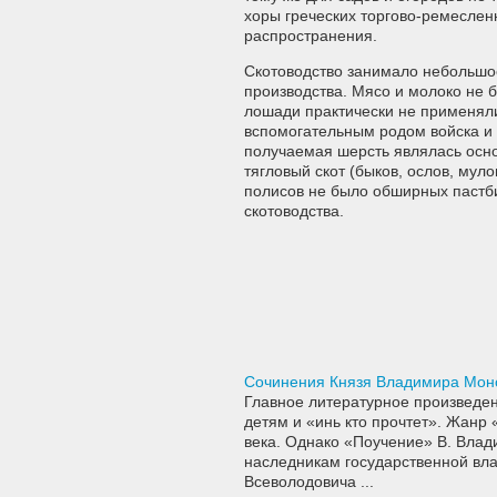
хоры греческих торгово-ремеслен
распространения.
Скотоводство занимало небольшое
производства. Мясо и молоко не 
лошади практически не применяли
вспомогательным родом войска и 
получаемая шерсть являлась осн
тягловый скот (быков, ослов, мул
полисов не было обширных пастби
скотоводства.
Сочинения Князя Владимира Мон
Главное литературное произведе
детям и «инь кто прочтет». Жанр
века. Однако «Поучение» В. Влад
наследникам государственной вл
Всеволодовича ...