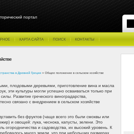
торический портал
РНОЕ
КАРТА САЙТА
ПОИСК
КОНТАКТЫ
яйстве
странства в Древней Греции
» Общее положение в сельском хозяйстве
ыми, плодовыми деревьями, приготовление вина и масла
рук, эти культуры могли успешно осваиваться только при
силы. Развитие греческого виноградарства,
тесно связано с внедрением в сельском хозяйстве
дставить без фруктов (чаще всего это были смоквы или
ир) и овощей: лука, чеснока, капусты, зелени. Это
ь огородничества и садоводства, их высокий уровень. К
 требовалось много земли, что при небольших размерах