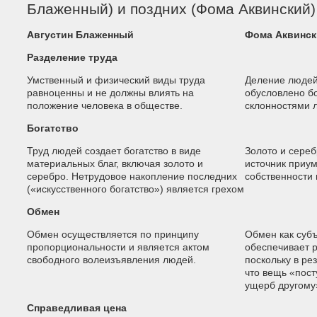
Блаженный) и поздних (Фома Аквинский)
Августин Блаженный
Фома Аквинск
Разделение труда
Умственный и физический виды труда
Деление людей
равноценны и не должны влиять на
обусловлено б
положение человека в обществе.
склонностями 
Богатство
Труд людей создает богатство в виде
Золото и сереб
материальных благ, включая золото и
источник приу
серебро. Нетрудовое накопление последних
собственности 
(«искусственного богатство») является грехом
Обмен
Обмен осуществляется по принципу
Обмен как субъ
пропорциональности и является актом
обеспечивает р
свободного волеизъявления людей.
поскольку в рез
что вещь «пост
ущерб другому
Справедливая цена