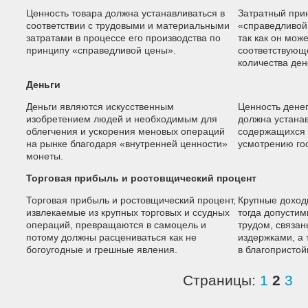
Ценность товара должна устанавливаться в
Затратный при
соответствии с трудовыми и материальными
«справедливой
затратами в процессе его производства по
так как он мож
принципу «справедливой цены».
соответствующ
количества ден
Деньги
Деньги являются искусственным
Ценность денег
изобретением людей и необходимым для
должна устанав
облегчения и ускорения меновых операций
содержащихся 
на рынке благодаря «внутренней ценности»
усмотрению го
монеты.
Торговая прибыль и ростовщический процент
Торговая прибыль и ростовщический процент,
Крупные доход
извлекаемые из крупных торговых и ссудных
тогда допустим
операций, превращаются в самоцель и
трудом, связа
потому должны расцениваться как не
издержками, а
богоугодные и грешные явления.
в благопристой
Страницы:
1
2
3