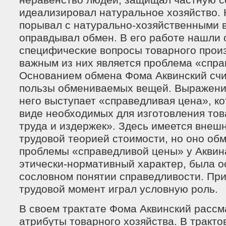
неравенство людей, защищал частную с
идеализировал натуральное хозяйство.
порывал с натурально-хозяйственными 
оправдывал обмен. В его работе нашли
специфические вопросы товарного прои
важным из них является проблема «спра
Основанием обмена Фома Аквинский счи
пользы обмениваемых вещей. Выражение
него выступает «справедливая цена», ко
виде необходимых для изготовления тов
труда и издержек». Здесь имеется внешн
трудовой теорией стоимости, но оно об
проблемы «справедливой цены» у Аквин
этически-нормативный характер, была о
сословном понятии справедливости. При
трудовой момент играл условную роль.
В своем трактате Фома Аквинский рассм
атрибуты товарного хозяйства. В тракто