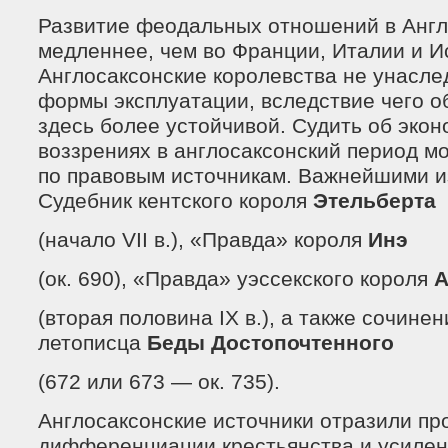
Развитие феодальных отношений в Англ
медленнее, чем во Франции, Италии и И
Англосаксонские королевства не унасле
формы эксплуатации, вследствие чего о
здесь более устойчивой. Судить об эко
воззрениях в англосаксонский период мо
по правовым источникам. Важнейшими и
Судебник кентского короля
Этельберта
(начало VII в.), «Правда» короля
Инэ
(ок. 690), «Правда» уэссекского короля
А
(вторая половина IX в.), а также сочине
летописца
Беды Достопочтенного
(672 или 673 — ок. 735).
Англосаксонские источники отразили пр
дифференциации крестьянства и усилен