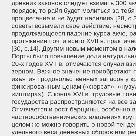
древних законов следует взимать 300 ак
порядок, то райя будет молиться за тебя
процветание и не будет насилия» [28, c.
советы возымели свое действие: несмот
продолжающееся падение курса акче, ра
протяжении почти всего XVII в. практич
[30, c.14]. Другим новым моментом в на
Порты было повышение доли натуральны
20-х годов XVII в. отмечаются случаи в
зерном. Важное значение приобретают 
изъятия продовольственных запасов у к
фиксированным ценам («сюрсат», «нузу
«иштира»). С конца XVI в. трудовые пов
государства распространяются на все з
Отмечается и рост барщины, особенно в
частнособственнических владениях кру
целом же можно говорить о новой тенде
удельного веса денежных сборов или ре