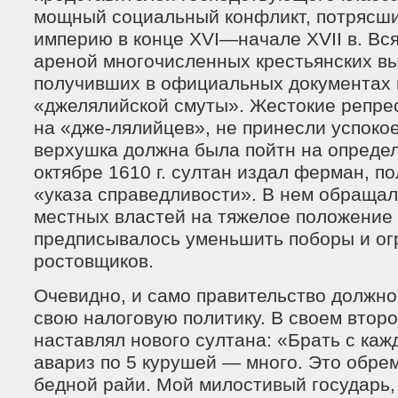
мощный социальный конфликт, потрясш
империю в конце XVI—начале XVII в. Вс
ареной многочисленных крестьянских в
получивших в официальных документах 
«джелялийской смуты». Жестокие репре
на «дже-лялийцев», не принесли успоко
верхушка должна была пойтн на определ
октябре 1610 г. султан издал ферман, п
«указа справедливости». В нем обраща
местных властей на тяжелое положение 
предписывалось уменьшить поборы и ог
ростовщиков.
Очевидно, и само правительство должн
свою налоговую политику. В своем втор
наставлял нового султана: «Брать с каж
авариз по 5 курушей — много. Это обре
бедной райи. Мой милостивый государь,