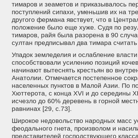
тимаров и зеаметов и приказывалось пе
поступлений сипахи, уменьшив их на тр
другого фермана явствует, что в Центр
положение было еще хуже. Судя по резу
тимаров, райя была разорена в 90 случа
султан предписывал два тимара считать з
Упадок земледелия и ослабление власти
способствовали усилению позиций кочев
начинают вытеснять крестьян во внутре
Анатолии. Отмечается постепенное сок
населенных пунктов в Малой Азии. По п
Хюттерота, с конца XVI и до середины XI
исчезло до 60% деревень в горной мест
равнинах [29, c.73].
Широкое недовольство народных масс 
феодального гнета, произволом и насил
представителей господствующего класс